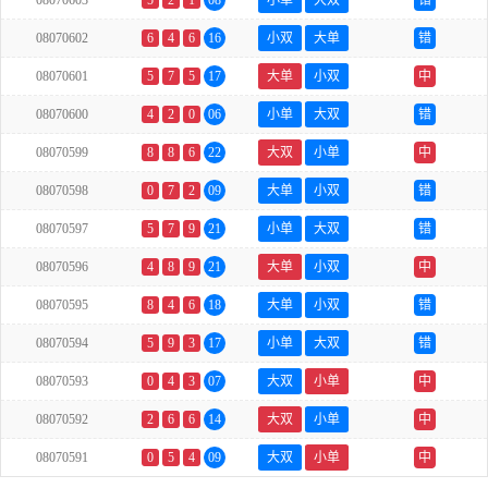
08070603
5
2
1
08
小单
大双
错
08070602
6
4
6
16
小双
大单
错
08070601
5
7
5
17
大单
小双
中
08070600
4
2
0
06
小单
大双
错
08070599
8
8
6
22
大双
小单
中
08070598
0
7
2
09
大单
小双
错
08070597
5
7
9
21
小单
大双
错
08070596
4
8
9
21
大单
小双
中
08070595
8
4
6
18
大单
小双
错
08070594
5
9
3
17
小单
大双
错
08070593
0
4
3
07
大双
小单
中
08070592
2
6
6
14
大双
小单
中
08070591
0
5
4
09
大双
小单
中