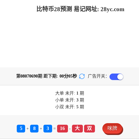
比特币28预测 易记网址: 28yc.com
第
08070690
期 距下期:
00
分
05
秒
广告开关：
大单
未开:
1
期
小单
未开:
3
期
小双
未开:
5
期
5
8
3
16
大
双
咪牌
+
+
=
-