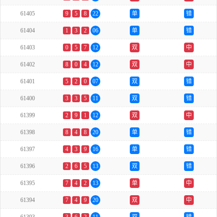
61405
9
5
8
22
单
错
61404
1
3
2
06
单
错
61403
0
5
7
12
双
中
61402
8
0
4
12
双
中
61401
5
2
0
07
双
错
61400
3
3
5
11
双
错
61399
2
9
1
12
双
中
61398
8
4
8
20
单
错
61397
4
3
9
16
单
错
61396
2
6
5
13
双
错
61395
7
4
2
13
单
中
61394
7
4
9
20
双
中