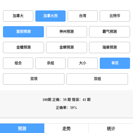
加拿大
加拿大西
台湾
比特币
狻猊预测
神州预测
霸气预测
金蟾预测
金蝉预测
瑞兽预测
组合
杀组
大小
单双
双项
双组
100期 正确：59 期 错误：41 期
正确率：59%
预测
走势
统计