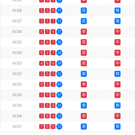
61329
7
3
1
11
单
中
61328
5
3
9
17
双
错
61327
3
1
7
11
双
错
61326
6
7
4
17
单
中
61325
4
9
7
20
双
中
61324
9
2
7
18
双
中
61323
4
6
0
10
双
中
61322
2
5
5
12
单
错
61321
0
5
2
07
单
中
61320
2
5
0
07
单
中
61319
5
3
4
12
单
错
61318
3
8
4
15
单
中
61317
7
6
9
22
单
错