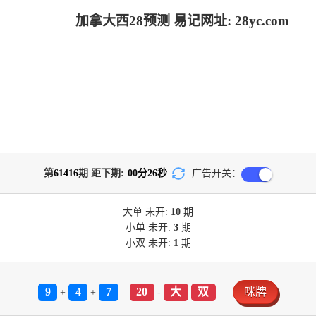
加拿大西28预测 易记网址: 28yc.com
第
61416
期 距下期:
00
分
26
秒
广告开关：
大单
未开:
10
期
小单
未开:
3
期
小双
未开:
1
期
9
4
7
20
大
双
咪牌
+
+
=
-