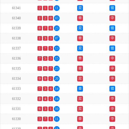
61341
2
1
8
11
双
错
61340
1
2
0
03
单
中
61339
8
7
8
23
双
错
61338
1
3
3
07
单
中
61337
1
7
5
13
双
错
61336
7
5
3
15
单
中
61335
7
9
7
23
单
中
61334
9
9
2
20
双
中
61333
7
3
4
14
单
错
61332
8
4
2
14
双
中
61331
6
3
1
10
双
中
61330
3
7
1
11
单
中