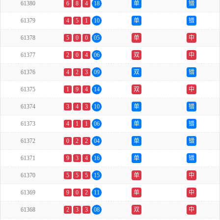
61380
6
8
4
18
单
错
61379
4
5
1
10
单
错
61378
5
0
0
05
单
中
61377
2
0
4
06
双
中
61376
4
2
3
09
双
错
61375
1
9
4
14
双
中
61374
3
4
3
10
单
错
61373
4
1
1
06
单
错
61372
0
2
2
04
单
错
61371
9
3
4
16
单
错
61370
5
5
5
15
单
中
61369
9
0
2
11
单
中
61368
2
3
3
08
双
中