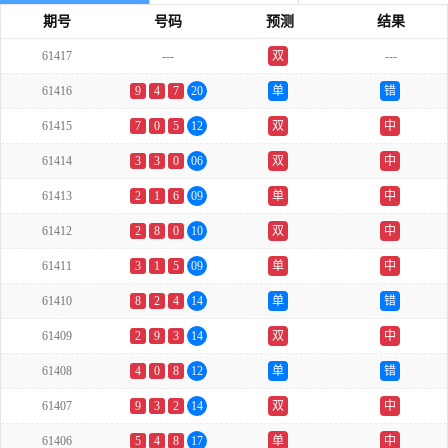
期号
号码
预测
结果
61417
---
双
---
61416
9
4
7
20
单
错
61415
7
0
5
12
双
中
61414
3
3
0
06
双
中
61413
2
1
6
09
单
中
61412
2
8
0
10
双
中
61411
3
1
5
09
单
中
61410
8
2
4
14
单
错
61409
2
9
3
14
双
中
61408
4
0
8
12
单
错
61407
9
3
2
14
双
中
61406
5
4
8
17
单
中