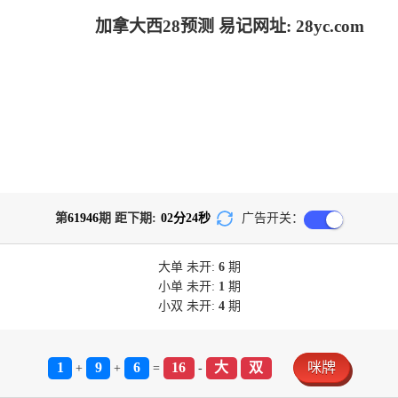
加拿大西28预测 易记网址: 28yc.com
第
61946
期 距下期:
02
分
24
秒
广告开关：
大单
未开:
6
期
小单
未开:
1
期
小双
未开:
4
期
1
9
6
16
大
双
咪牌
+
+
=
-