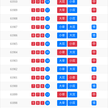
61910
2
3
9
14
大双
小单
中
61909
5
3
9
17
大单
小双
中
61908
2
9
6
17
大单
小双
中
61907
0
7
3
10
小单
大双
错
61906
8
4
0
12
小单
大双
错
61905
2
1
2
05
大双
小单
中
61904
3
0
6
09
小单
大双
中
61903
3
7
0
10
大单
小双
中
61902
9
8
0
17
小单
大双
错
61901
1
4
6
11
大双
小单
中
61900
7
0
6
13
大单
小双
错
61899
4
7
2
13
小单
大双
中
61898
9
6
1
16
大单
小双
错