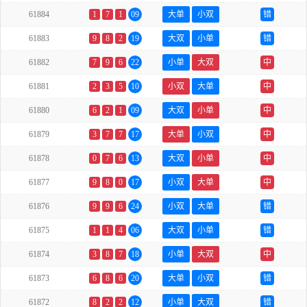
61884
1
7
1
09
大单
小双
错
61883
9
8
2
19
大双
小单
错
61882
7
9
6
22
小单
大双
中
61881
2
3
5
10
小双
大单
中
61880
6
2
1
09
大双
小单
中
61879
3
7
7
17
大单
小双
中
61878
0
7
6
13
大双
小单
中
61877
9
8
0
17
小双
大单
中
61876
9
9
6
24
小双
大单
错
61875
1
1
4
06
大双
小单
错
61874
3
8
7
18
小单
大双
中
61873
6
8
6
20
大单
小双
错
61872
8
2
2
12
小单
大双
错