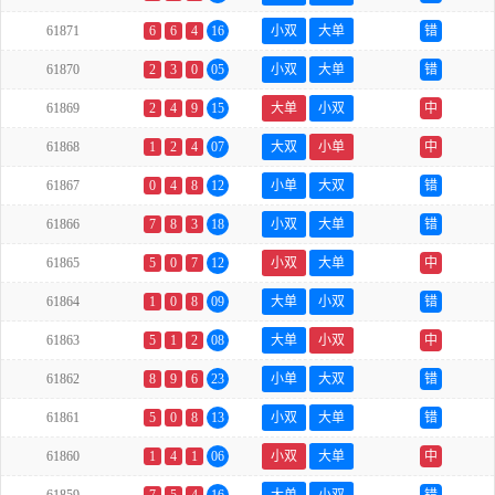
61871
6
6
4
16
小双
大单
错
61870
2
3
0
05
小双
大单
错
61869
2
4
9
15
大单
小双
中
61868
1
2
4
07
大双
小单
中
61867
0
4
8
12
小单
大双
错
61866
7
8
3
18
小双
大单
错
61865
5
0
7
12
小双
大单
中
61864
1
0
8
09
大单
小双
错
61863
5
1
2
08
大单
小双
中
61862
8
9
6
23
小单
大双
错
61861
5
0
8
13
小双
大单
错
61860
1
4
1
06
小双
大单
中