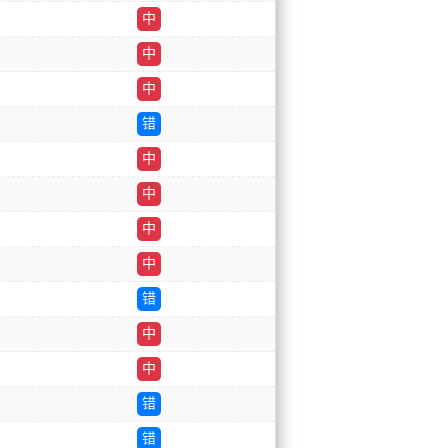
中
中
中
错
中
中
中
中
错
中
中
错
错