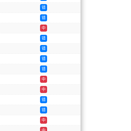
错
错
中
错
错
错
错
中
中
错
错
中
中