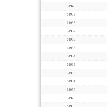
61940
61939
61938
61937
61936
61935
61934
61933
61932
61931
61930
61929
61928