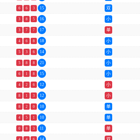
15
双
6
6
3
16
小
3
8
5
17
单
3
7
7
18
小
4
6
8
14
小
5
3
6
21
小
5
8
8
15
小
6
1
8
12
小
4
2
6
12
小
8
1
3
10
单
8
2
0
10
单
4
5
1
11
单
0
8
3
14
双
4
4
6