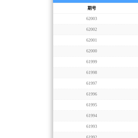
期号
62003
62002
62001
62000
61999
61998
61997
61996
61995
61994
61993
61992