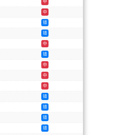
中
中
错
错
中
错
中
中
中
错
错
错
错