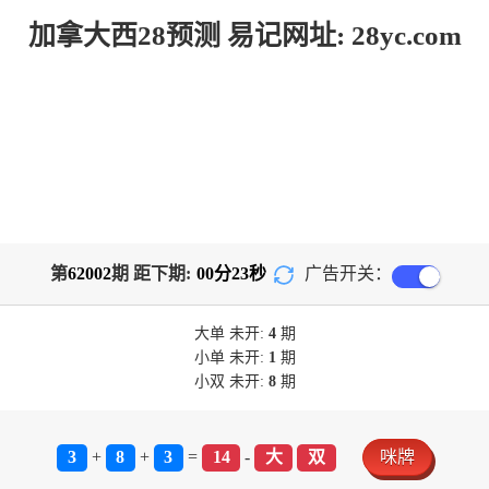
加拿大西28预测 易记网址: 28yc.com
第
62002
期 距下期:
00
分
23
秒
广告开关：
大单
未开:
4
期
小单
未开:
1
期
小双
未开:
8
期
3
+
8
+
3
=
14
-
大
双
咪牌