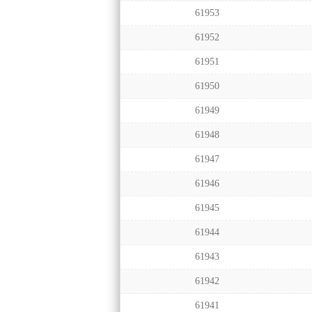
61953
61952
61951
61950
61949
61948
61947
61946
61945
61944
61943
61942
61941