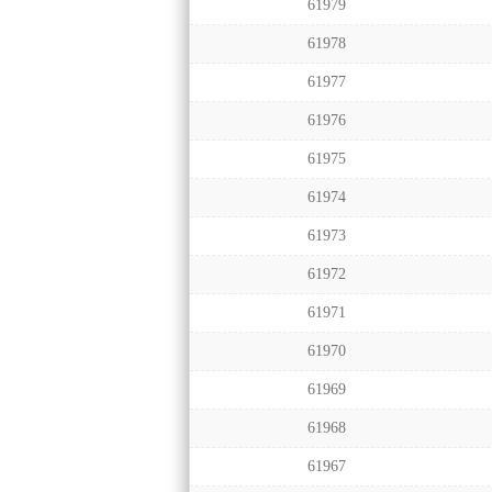
61979
61978
61977
61976
61975
61974
61973
61972
61971
61970
61969
61968
61967