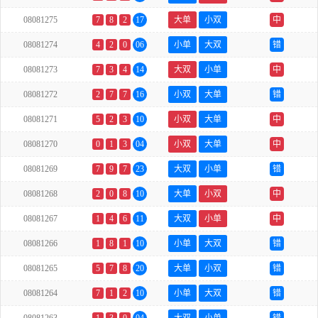
08081275
7
8
2
17
大单
小双
中
08081274
4
2
0
06
小单
大双
错
08081273
7
3
4
14
大双
小单
中
08081272
2
7
7
16
小双
大单
错
08081271
5
2
3
10
小双
大单
中
08081270
0
1
3
04
小双
大单
中
08081269
7
9
7
23
大双
小单
错
08081268
2
0
8
10
大单
小双
中
08081267
1
4
6
11
大双
小单
中
08081266
1
8
1
10
小单
大双
错
08081265
5
7
8
20
大单
小双
错
08081264
7
1
2
10
小单
大双
错