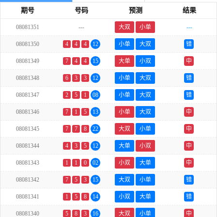
期号
号码
预测
结果
08081351
---
大双
小单
---
08081350
4
4
4
12
小单
大双
错
08081349
7
4
4
15
大单
小双
中
08081348
6
3
3
12
小单
大双
错
08081347
2
5
1
08
小单
大双
错
08081346
7
1
5
13
小单
大双
中
08081345
7
7
8
22
大双
小单
中
08081344
4
3
5
12
大单
小双
中
08081343
1
1
0
02
小双
大单
中
08081342
7
5
3
15
大双
小单
错
08081341
1
5
8
14
小双
大单
错
08081340
5
8
3
16
大双
小单
中