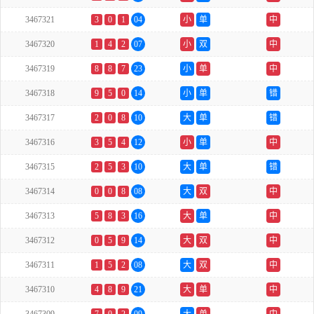
3467321
3
0
1
04
小
单
中
3467320
1
4
2
07
小
双
中
3467319
8
8
7
23
小
单
中
3467318
9
5
0
14
小
单
错
3467317
2
0
8
10
大
单
错
3467316
3
5
4
12
小
单
中
3467315
2
5
3
10
大
单
错
3467314
0
0
8
08
大
双
中
3467313
5
8
3
16
大
单
中
3467312
0
5
9
14
大
双
中
3467311
1
5
2
08
大
双
中
3467310
4
8
9
21
大
单
中