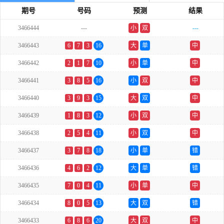
期号
号码
预测
结果
3466444
---
小
双
---
3466443
6
7
3
16
大
单
中
3466442
2
1
7
10
小
单
中
3466441
3
8
5
16
小
双
中
3466440
3
9
3
15
大
双
中
3466439
1
8
3
12
小
双
中
3466438
2
5
4
11
小
双
中
3466437
3
7
8
18
小
单
错
3466436
4
6
2
12
大
单
错
3466435
7
0
4
11
小
单
中
3466434
8
0
5
13
大
双
错
3466433
6
8
6
20
大
双
中