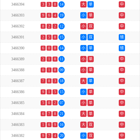
3466394
3
3
8
14
大
单
中
3466393
9
6
4
19
小
单
中
3466392
8
2
2
12
小
双
中
3466391
2
5
8
15
小
双
错
3466390
6
0
8
14
小
单
错
3466389
2
1
8
11
小
单
中
3466388
0
1
8
09
小
单
中
3466387
7
8
3
18
大
单
中
3466386
9
1
5
15
小
单
中
3466385
5
0
2
07
小
单
中
3466384
6
7
8
21
大
单
中
3466383
1
6
9
16
大
双
中
3466382
9
7
4
20
小
双
中