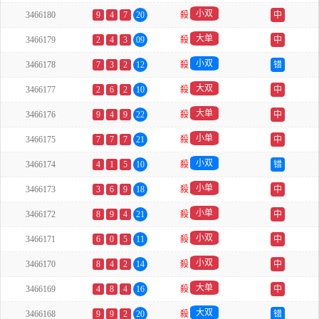
小双
3466180
9
4
7
20
殺
中
大单
3466179
2
4
3
09
殺
中
小双
3466178
7
3
2
12
殺
错
大双
3466177
2
6
2
10
殺
中
大单
3466176
9
4
9
22
殺
中
小单
3466175
7
7
7
21
殺
中
小双
3466174
4
1
5
10
殺
错
小单
3466173
3
6
9
18
殺
中
小单
3466172
8
9
4
21
殺
中
小双
3466171
6
0
5
11
殺
中
小双
3466170
8
4
2
14
殺
中
大单
3466169
4
8
4
16
殺
中
大双
3466168
9
9
2
20
殺
错