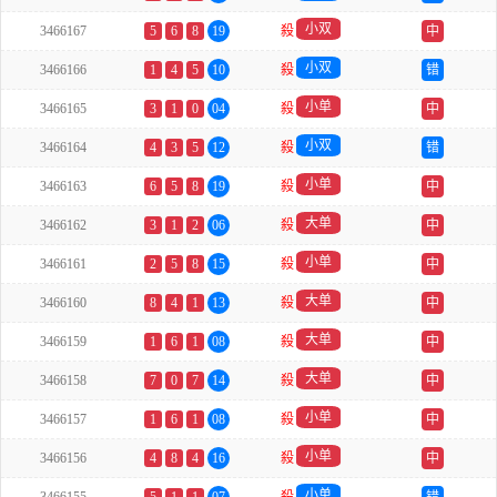
小双
3466167
5
6
8
19
殺
中
小双
3466166
1
4
5
10
殺
错
小单
3466165
3
1
0
04
殺
中
小双
3466164
4
3
5
12
殺
错
小单
3466163
6
5
8
19
殺
中
大单
3466162
3
1
2
06
殺
中
小单
3466161
2
5
8
15
殺
中
大单
3466160
8
4
1
13
殺
中
大单
3466159
1
6
1
08
殺
中
大单
3466158
7
0
7
14
殺
中
小单
3466157
1
6
1
08
殺
中
小单
3466156
4
8
4
16
殺
中
小单