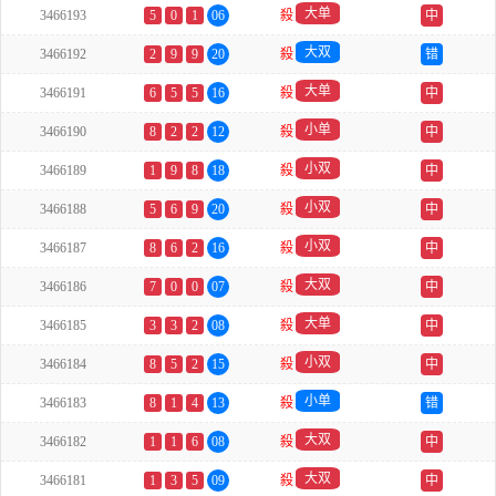
大单
3466193
5
0
1
06
殺
中
大双
3466192
2
9
9
20
殺
错
大单
3466191
6
5
5
16
殺
中
小单
3466190
8
2
2
12
殺
中
小双
3466189
1
9
8
18
殺
中
小双
3466188
5
6
9
20
殺
中
小双
3466187
8
6
2
16
殺
中
大双
3466186
7
0
0
07
殺
中
大单
3466185
3
3
2
08
殺
中
小双
3466184
8
5
2
15
殺
中
小单
3466183
8
1
4
13
殺
错
大双
3466182
1
1
6
08
殺
中
大双
3466181
1
3
5
09
殺
中