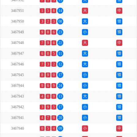
3467952
7
1
5
13
大
错
3467951
1
5
8
14
大
中
3467950
3
2
3
08
大
错
3467949
9
8
6
23
小
错
3467948
7
9
6
22
大
中
3467947
6
0
5
11
大
错
3467946
7
3
2
12
大
错
3467945
8
9
0
17
小
错
3467944
9
6
9
24
小
错
3467943
4
0
9
13
大
错
3467942
3
9
5
17
小
错
3467941
4
7
9
20
小
错
3467940
0
5
4
09
小
中