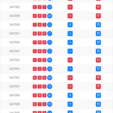
3467900
1
2
7
10
小
中
3467899
3
0
5
08
小
中
3467898
1
4
7
12
大
错
3467897
5
4
8
17
小
错
3467896
7
8
8
23
小
错
3467895
1
8
6
15
小
错
3467894
1
5
3
09
小
中
3467893
9
2
7
18
小
错
3467892
0
6
0
06
小
中
3467891
2
3
5
10
小
中
3467890
3
0
3
06
大
错
3467889
0
7
2
09
大
错