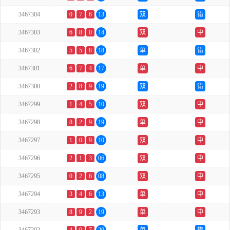
3467304
0
7
6
13
双
错
3467303
6
8
0
14
双
中
3467302
5
5
8
18
单
错
3467301
6
7
4
17
单
中
3467300
2
8
9
19
双
错
3467299
1
4
5
10
双
中
3467298
8
2
9
19
单
中
3467297
1
0
9
10
双
中
3467296
2
1
3
06
双
中
3467295
0
2
6
08
双
中
3467294
3
4
6
13
单
中
3467293
8
9
2
19
单
中