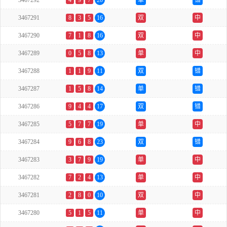
3467292
4
9
7
20
单
错
3467291
8
3
5
16
双
中
3467290
7
1
8
16
双
中
3467289
0
5
8
13
单
中
3467288
1
1
9
11
双
错
3467287
1
5
8
14
单
错
3467286
9
4
4
17
双
错
3467285
5
7
7
19
单
中
3467284
9
6
8
23
双
错
3467283
3
7
9
19
单
中
3467282
7
2
4
13
单
中
3467281
2
8
0
10
双
中
3467280
5
1
5
11
单
中