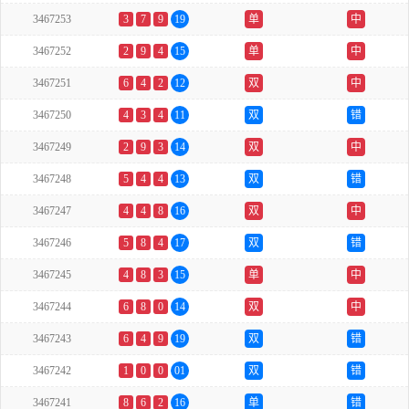
3467253
3
7
9
19
单
中
3467252
2
9
4
15
单
中
3467251
6
4
2
12
双
中
3467250
4
3
4
11
双
错
3467249
2
9
3
14
双
中
3467248
5
4
4
13
双
错
3467247
4
4
8
16
双
中
3467246
5
8
4
17
双
错
3467245
4
8
3
15
单
中
3467244
6
8
0
14
双
中
3467243
6
4
9
19
双
错
3467242
1
0
0
01
双
错
3467241
8
6
2
16
单
错