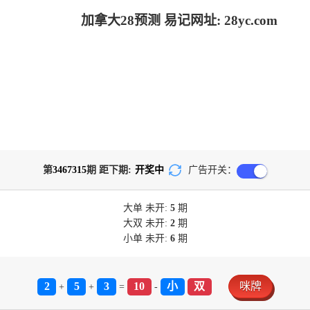
加拿大28预测 易记网址: 28yc.com
第
3467315
期 距下期:
开奖中
广告开关：
大单
未开:
5
期
大双
未开:
2
期
小单
未开:
6
期
2
5
3
10
小
双
咪牌
+
+
=
-