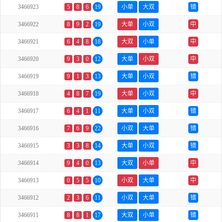
3466923
5
8
6
19
小单
大双
错
3466922
8
9
2
19
大单
小双
中
3466921
6
4
8
18
大双
小单
中
3466920
9
3
0
12
大单
小双
中
3466919
9
1
3
13
大单
小双
错
3466918
4
8
7
19
大单
小双
中
3466917
6
4
1
11
大单
小双
错
3466916
7
6
9
22
小双
大单
错
3466915
3
3
8
14
大单
小双
错
3466914
9
4
0
13
大双
小单
中
3466913
0
5
5
10
小双
大单
中
3466912
2
3
6
11
小双
大单
错
3466911
8
8
1
17
大双
小单
错