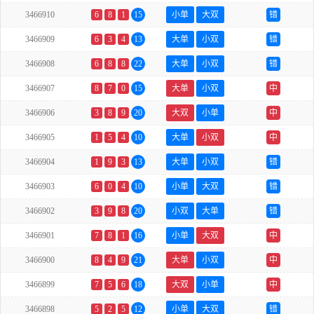
3466910
6
8
1
15
小单
大双
错
3466909
6
3
4
13
大单
小双
错
3466908
6
8
8
22
大单
小双
错
3466907
8
7
0
15
大单
小双
中
3466906
3
8
9
20
大双
小单
中
3466905
1
5
4
10
大单
小双
中
3466904
1
9
3
13
大单
小双
错
3466903
6
0
4
10
小单
大双
错
3466902
3
9
8
20
小双
大单
错
3466901
7
8
1
16
小单
大双
中
3466900
8
4
9
21
大单
小双
中
3466899
7
5
6
18
大双
小单
中
3466898
5
2
5
12
小单
大双
错