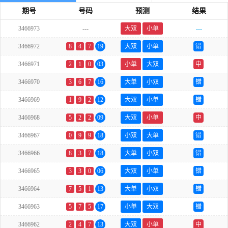
期号
号码
预测
结果
3466973
---
大双
小单
---
3466972
8
4
7
19
大双
小单
错
3466971
2
1
0
03
小单
大双
中
3466970
3
6
7
16
大单
小双
错
3466969
1
9
2
12
大双
小单
错
3466968
5
2
2
09
大双
小单
中
3466967
0
9
9
18
小双
大单
错
3466966
8
3
7
18
大单
小双
错
3466965
3
3
0
06
大双
小单
错
3466964
7
5
1
13
大单
小双
错
3466963
5
7
5
17
小单
大双
错
3466962
2
4
7
13
大双
小单
中