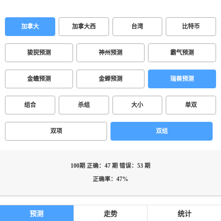
加拿大
加拿大西
台湾
比特币
狻猊预测
神州预测
霸气预测
金蟾预测
金蝉预测
瑞兽预测
组合
杀组
大小
单双
双项
双组
100期 正确：47 期 错误：53 期
正确率：47%
预测
走势
统计