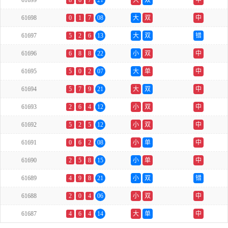
61699
8
6
7
21
大
双
中
61698
0
1
7
08
大
双
中
61697
5
2
6
13
大
双
错
61696
6
8
8
22
小
双
中
61695
5
0
2
07
大
单
中
61694
5
7
9
21
大
双
中
61693
2
6
4
12
小
双
中
61692
5
2
5
12
小
双
中
61691
0
6
2
08
小
单
中
61690
2
5
8
15
小
单
中
61689
4
9
8
21
小
双
错
61688
2
0
4
06
小
双
中
61687
4
6
4
14
大
单
中