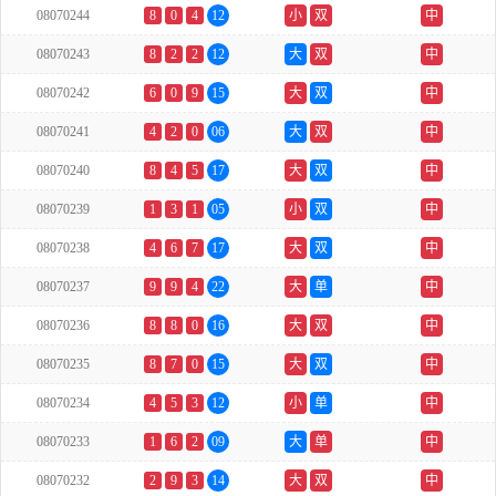
08070244
8
0
4
12
小
双
中
08070243
8
2
2
12
大
双
中
08070242
6
0
9
15
大
双
中
08070241
4
2
0
06
大
双
中
08070240
8
4
5
17
大
双
中
08070239
1
3
1
05
小
双
中
08070238
4
6
7
17
大
双
中
08070237
9
9
4
22
大
单
中
08070236
8
8
0
16
大
双
中
08070235
8
7
0
15
大
双
中
08070234
4
5
3
12
小
单
中
08070233
1
6
2
09
大
单
中
08070232
2
9
3
14
大
双
中