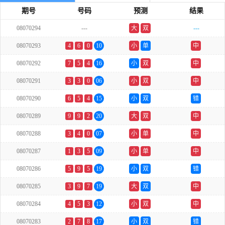
期号
号码
预测
结果
08070294
---
大
双
---
08070293
4
6
0
10
小
单
中
08070292
7
5
4
16
小
双
中
08070291
3
3
0
06
小
双
中
08070290
6
5
4
15
小
双
错
08070289
9
9
2
20
大
双
中
08070288
3
4
0
07
小
单
中
08070287
1
3
5
09
小
单
中
08070286
5
9
5
19
小
双
错
08070285
3
9
7
19
大
双
中
08070284
4
5
3
12
小
双
中
08070283
2
7
8
17
小
双
错