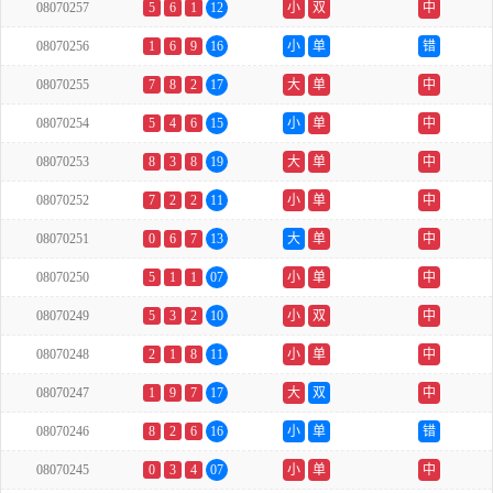
08070257
5
6
1
12
小
双
中
08070256
1
6
9
16
小
单
错
08070255
7
8
2
17
大
单
中
08070254
5
4
6
15
小
单
中
08070253
8
3
8
19
大
单
中
08070252
7
2
2
11
小
单
中
08070251
0
6
7
13
大
单
中
08070250
5
1
1
07
小
单
中
08070249
5
3
2
10
小
双
中
08070248
2
1
8
11
小
单
中
08070247
1
9
7
17
大
双
中
08070246
8
2
6
16
小
单
错
08070245
0
3
4
07
小
单
中