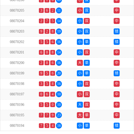
08070206
2
1
6
09
小
双
中
08070205
3
6
2
11
小
双
中
08070204
2
7
5
14
小
双
中
08070203
9
2
8
19
小
双
错
08070202
5
5
6
16
小
单
错
08070201
6
0
8
14
小
双
中
08070200
2
8
6
16
大
单
中
08070199
9
5
6
20
小
单
错
08070198
3
5
8
16
小
双
中
08070197
0
6
4
10
小
双
中
08070196
5
5
0
10
大
双
中
08070195
7
7
9
23
大
单
中
08070194
7
5
4
16
小
单
错