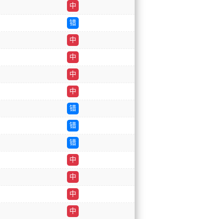
中
错
中
中
中
中
错
错
错
中
中
中
中