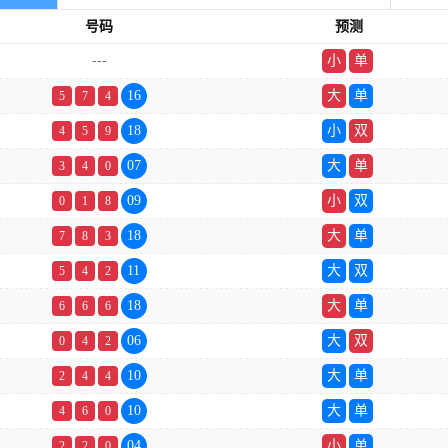
号码
预测
---
小
单
16
大
单
5
7
4
18
小
双
4
5
9
07
大
单
3
4
0
09
小
双
0
1
8
18
大
单
7
8
3
11
大
双
5
4
2
18
大
单
6
6
6
06
大
双
0
4
2
10
大
单
2
4
4
10
大
单
4
6
0
04
小
单
2
2
0