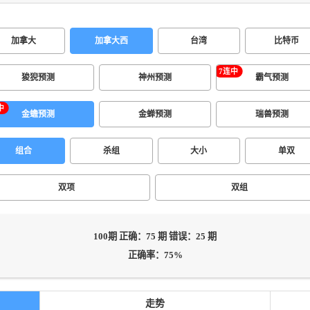
加拿大
加拿大西
台湾
比特币
狻猊预测
神州预测
霸气预测
金蟾预测
金蝉预测
瑞兽预测
组合
杀组
大小
单双
双项
双组
100期 正确：75 期 错误：25 期
正确率：75%
走势