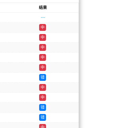
结果
---
中
中
中
中
中
错
中
中
错
错
中