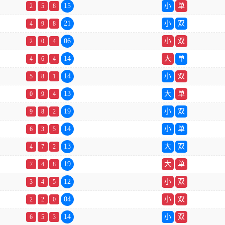
15
小
单
2
5
8
21
小
双
4
9
8
06
小
双
2
0
4
14
大
单
4
6
4
14
小
双
5
8
1
13
大
单
0
9
4
19
小
双
9
8
2
14
小
单
6
3
5
13
大
双
4
7
2
19
大
单
7
4
8
12
小
双
3
4
5
04
小
双
2
2
0
14
小
双
6
5
3