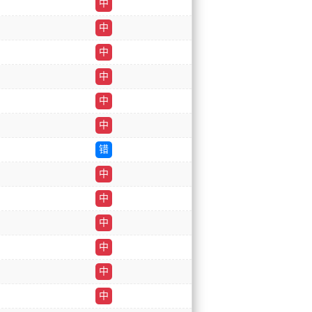
中
中
中
中
中
中
错
中
中
中
中
中
中