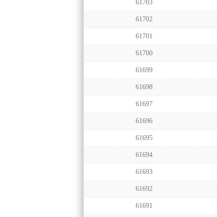
61703
61702
61701
61700
61699
61698
61697
61696
61695
61694
61693
61692
61691