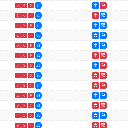
17
小
单
8
4
5
11
小
双
1
6
4
17
小
双
4
7
6
06
大
单
2
0
4
14
小
单
6
0
8
12
小
双
4
8
0
21
小
单
7
9
5
16
大
双
4
7
5
17
大
单
7
9
1
14
小
单
2
6
6
14
大
双
6
7
1
10
大
单
4
3
3
22
大
双
9
9
4