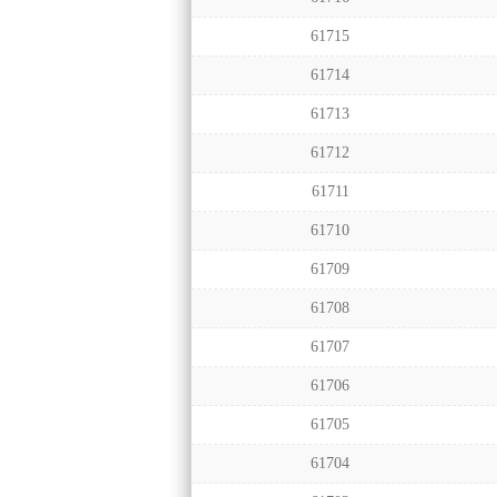
61715
61714
61713
61712
61711
61710
61709
61708
61707
61706
61705
61704