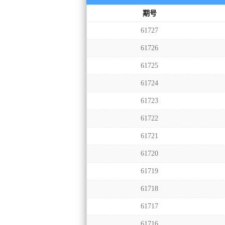
期号
61727
61726
61725
61724
61723
61722
61721
61720
61719
61718
61717
61716