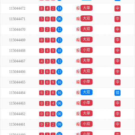
大单
115044472
8
4
2
14
殺
中
大双
115044471
5
0
1
06
殺
中
大双
115044470
3
2
7
12
殺
中
大双
115044469
8
7
0
15
殺
中
小双
115044468
5
4
9
18
殺
中
大单
115044467
4
3
5
12
殺
中
大双
115044466
1
6
6
13
殺
中
小单
115044465
1
6
9
16
殺
中
大双
115044464
6
2
8
16
殺
错
小单
115044463
0
2
4
06
殺
中
大单
115044462
0
0
0
00
殺
中
小双
115044461
0
7
2
09
殺
中
小单