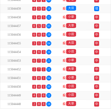
115044460
4
1
1
06
殺
中
大双
115044459
4
5
9
18
殺
错
小单
115044458
3
4
5
12
殺
中
大单
115044457
0
5
0
05
殺
中
小双
115044456
6
4
9
19
殺
中
大双
115044455
3
1
0
04
殺
中
小双
115044454
4
9
3
16
殺
中
小单
115044453
6
7
8
21
殺
中
大单
115044452
2
7
2
11
殺
中
小单
115044451
3
0
1
04
殺
中
小双
115044450
4
4
1
09
殺
中
小双
115044449
4
1
6
11
殺
中
大单
115044448
2
8
8
18
殺
中