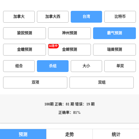
加拿大
加拿大西
台湾
比特币
狻猊预测
神州预测
霸气预测
金蟾预测
金蝉预测
瑞兽预测
组合
杀组
大小
单双
双项
双组
100期 正确：81 期 错误：19 期
正确率：81%
预测
走势
统计