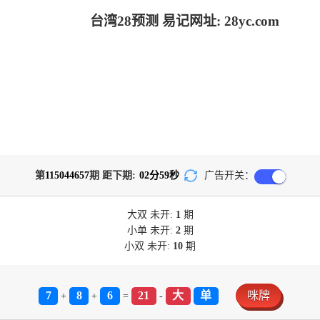
台湾28预测 易记网址: 28yc.com
第
115044657
期 距下期:
02
分
59
秒
广告开关：
大双
未开:
1
期
小单
未开:
2
期
小双
未开:
10
期
7
8
6
21
大
单
咪牌
+
+
=
-