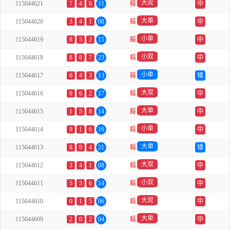
大双
115044621
7
4
0
11
殺
中
大单
115044620
3
4
1
08
殺
中
小单
115044619
8
5
2
15
殺
中
小双
115044618
8
8
7
23
殺
中
小单
115044617
6
4
3
13
殺
错
大双
115044616
9
6
2
17
殺
中
大单
115044615
1
5
8
14
殺
中
小单
115044614
9
1
6
16
殺
中
大单
115044613
8
9
4
21
殺
错
大双
115044612
3
4
1
08
殺
中
小双
115044611
5
3
6
14
殺
中
大双
115044610
0
1
5
06
殺
中
大单
115044609
2
0
2
04
殺
中