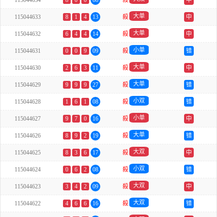
115044634
8
0
0
08
殺
中
大单
115044633
8
1
4
13
殺
中
大单
115044632
6
4
4
14
殺
中
小单
115044631
0
0
9
09
殺
错
大单
115044630
2
6
3
11
殺
中
大单
115044629
9
9
9
27
殺
错
小双
115044628
1
6
1
08
殺
错
小单
115044627
9
7
0
16
殺
中
大单
115044626
8
9
2
19
殺
错
大双
115044625
8
3
6
17
殺
中
小双
115044624
0
6
2
08
殺
错
大双
115044623
3
4
2
09
殺
中
大双
115044622
4
6
6
16
殺
错