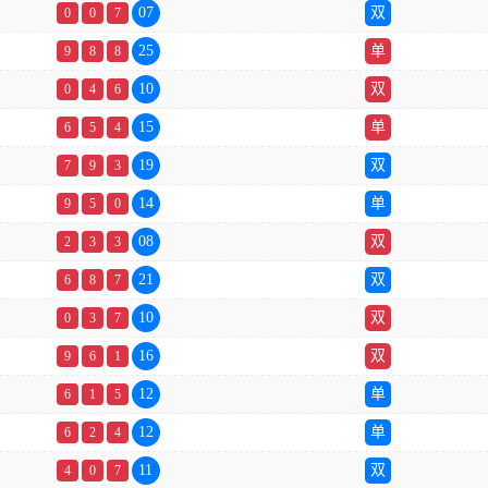
07
双
0
0
7
25
单
9
8
8
10
双
0
4
6
15
单
6
5
4
19
双
7
9
3
14
单
9
5
0
08
双
2
3
3
21
双
6
8
7
10
双
0
3
7
16
双
9
6
1
12
单
6
1
5
12
单
6
2
4
11
双
4
0
7