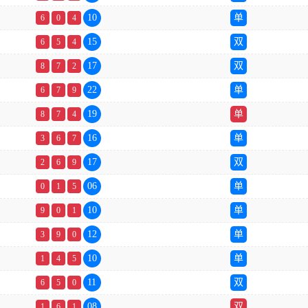
10
单
6
0
4
15
双
6
5
4
17
双
8
7
2
22
单
6
7
9
19
单
8
7
4
16
单
3
6
7
17
双
2
6
9
06
单
0
1
5
10
单
9
0
1
12
单
3
9
0
10
单
1
4
5
11
双
6
5
0
08
双
1
6
1