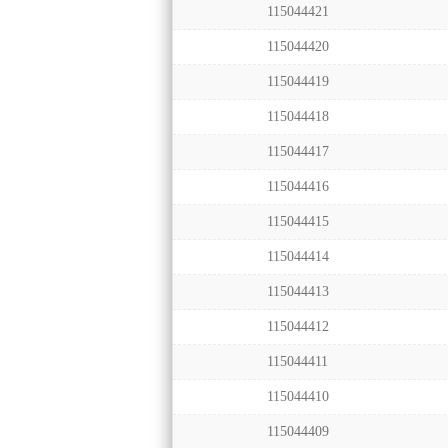
115044421
115044420
115044419
115044418
115044417
115044416
115044415
115044414
115044413
115044412
115044411
115044410
115044409