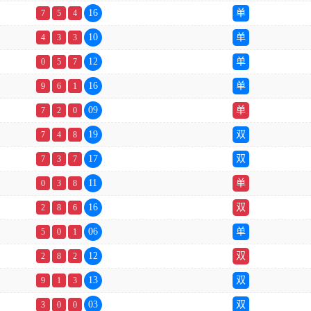
16
单
7
5
4
10
单
4
3
3
12
单
0
5
7
16
单
9
6
1
09
单
7
2
0
19
双
7
4
8
17
双
7
3
7
11
单
0
3
8
16
双
2
8
6
06
单
5
0
1
12
双
2
8
2
13
双
9
1
3
03
双
3
0
0