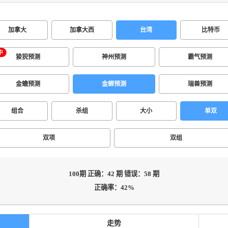
加拿大
加拿大西
台湾
比特币
狻猊预测
神州预测
霸气预测
金蟾预测
金蝉预测
瑞兽预测
组合
杀组
大小
单双
双项
双组
100期 正确：42 期 错误：58 期
正确率：42%
走势