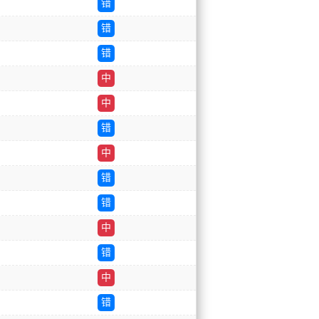
错
错
错
中
中
错
中
错
错
中
错
中
错