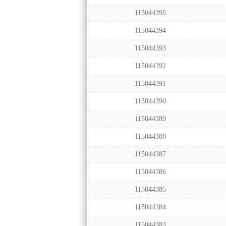
115044395
115044394
115044393
115044392
115044391
115044390
115044389
115044388
115044387
115044386
115044385
115044384
115044383