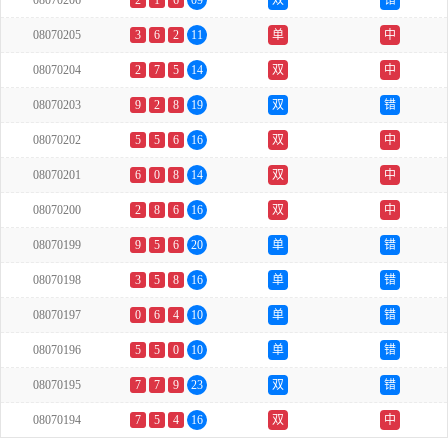
08070206
2
1
6
09
双
错
08070205
3
6
2
11
单
中
08070204
2
7
5
14
双
中
08070203
9
2
8
19
双
错
08070202
5
5
6
16
双
中
08070201
6
0
8
14
双
中
08070200
2
8
6
16
双
中
08070199
9
5
6
20
单
错
08070198
3
5
8
16
单
错
08070197
0
6
4
10
单
错
08070196
5
5
0
10
单
错
08070195
7
7
9
23
双
错
08070194
7
5
4
16
双
中