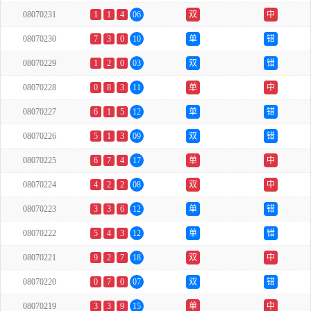
08070231
1
1
4
06
双
中
08070230
7
3
0
10
单
错
08070229
1
2
0
03
双
错
08070228
0
8
3
11
单
中
08070227
6
1
5
12
单
错
08070226
5
1
3
09
双
错
08070225
6
7
4
17
单
中
08070224
4
2
2
08
双
中
08070223
3
3
6
12
单
错
08070222
5
4
3
12
单
错
08070221
9
2
7
18
双
中
08070220
0
7
0
07
双
错
08070219
3
3
9
15
单
中