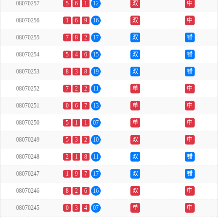
08070257
5
6
1
12
双
中
08070256
1
6
9
16
双
中
08070255
7
8
2
17
双
错
08070254
5
4
6
15
双
错
08070253
8
3
8
19
双
错
08070252
7
2
2
11
单
中
08070251
0
6
7
13
单
中
08070250
5
1
1
07
单
中
08070249
5
3
2
10
双
中
08070248
2
1
8
11
双
错
08070247
1
9
7
17
双
错
08070246
8
2
6
16
双
中
08070245
0
3
4
07
单
中