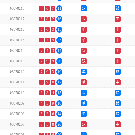
08070218
4
0
7
11
双
错
08070217
6
8
2
16
双
中
08070216
6
6
3
15
单
中
08070215
9
7
9
25
单
中
08070214
7
4
3
14
双
中
08070213
2
9
9
20
双
中
08070212
7
6
3
16
单
错
08070211
8
9
0
17
单
中
08070210
8
3
4
15
双
错
08070209
4
5
9
18
单
错
08070208
5
3
6
14
单
错
08070207
7
5
8
20
双
中