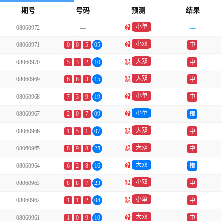
期号
号码
预测
结果
小单
08060972
---
殺
---
小双
08060971
0
0
5
05
殺
中
大双
08060970
5
3
2
10
殺
中
大双
08060969
6
6
3
15
殺
中
小单
08060968
7
3
9
19
殺
中
小单
08060967
2
0
7
09
殺
错
大双
08060966
1
5
1
07
殺
中
大双
08060965
8
9
8
25
殺
中
大双
08060964
6
2
8
16
殺
错
小双
08060963
8
8
7
23
殺
中
小单
08060962
1
1
2
04
殺
中
大双
08060961
1
0
9
10
殺
中