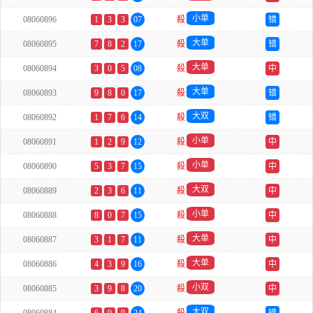
小单
08060896
1
3
3
07
殺
错
大单
08060895
7
8
2
17
殺
错
大单
08060894
3
0
5
08
殺
中
大单
08060893
9
8
0
17
殺
错
大双
08060892
1
7
6
14
殺
错
小单
08060891
1
2
9
12
殺
中
小单
08060890
5
3
7
15
殺
中
大双
08060889
2
3
6
11
殺
中
小单
08060888
8
0
7
15
殺
中
大单
08060887
3
1
7
11
殺
中
大单
08060886
4
3
9
16
殺
中
小双
08060885
3
9
8
20
殺
中
大双