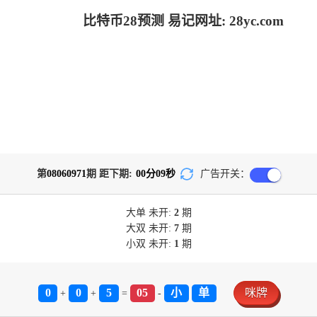
比特币28预测 易记网址: 28yc.com
第
08060971
期 距下期:
00
分
09
秒
广告开关：
大单
未开:
2
期
大双
未开:
7
期
小双
未开:
1
期
0
0
5
05
小
单
咪牌
+
+
=
-