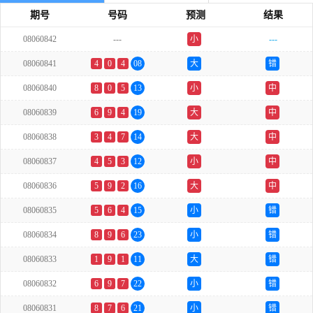
期号
号码
预测
结果
08060842
---
小
---
双
08060841
4
0
4
08
大
错
08060840
8
0
5
13
小
中
08060839
6
9
4
19
大
中
08060838
3
4
7
14
大
中
08060837
4
5
3
12
小
中
08060836
5
9
2
16
大
中
08060835
5
6
4
15
小
错
08060834
8
9
6
23
小
错
08060833
1
9
1
11
大
错
08060832
6
9
7
22
小
错
08060831
8
7
6
21
小
错