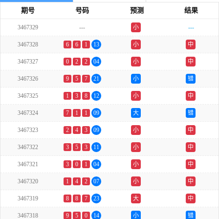
期号
号码
预测
结果
3467329
---
小
---
双
3467328
6
6
1
13
小
中
3467327
0
2
2
04
小
中
3467326
9
5
7
21
小
错
3467325
1
3
8
12
小
中
3467324
7
1
1
09
大
错
3467323
2
4
3
09
小
中
3467322
3
5
3
11
小
中
3467321
3
0
1
04
小
中
3467320
1
4
2
07
小
中
3467319
8
8
7
23
大
中
3467318
9
5
0
14
小
错