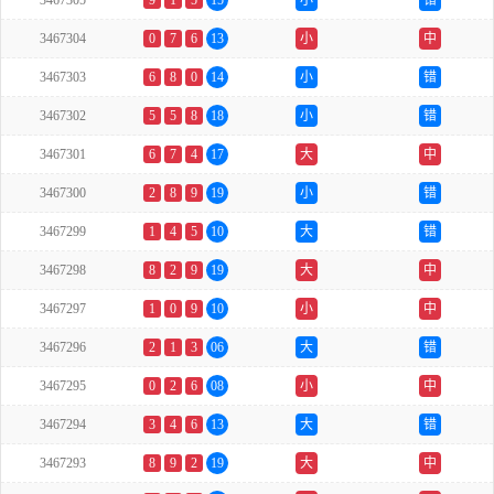
3467305
9
1
5
15
小
错
3467304
0
7
6
13
小
中
3467303
6
8
0
14
小
错
3467302
5
5
8
18
小
错
3467301
6
7
4
17
大
中
3467300
2
8
9
19
小
错
3467299
1
4
5
10
大
错
3467298
8
2
9
19
大
中
3467297
1
0
9
10
小
中
3467296
2
1
3
06
大
错
3467295
0
2
6
08
小
中
3467294
3
4
6
13
大
错
3467293
8
9
2
19
大
中