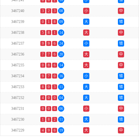
3467241
8
6
2
16
小
错
3467240
3
2
3
08
小
中
3467239
0
1
8
09
大
错
3467238
5
8
1
14
大
中
3467237
9
9
6
24
小
错
3467236
7
7
6
20
大
中
3467235
0
8
6
14
大
中
3467234
9
7
0
16
小
错
3467233
8
0
3
11
大
错
3467232
4
0
0
04
大
错
3467231
0
0
6
06
小
中
3467230
1
8
2
11
大
错
3467229
4
9
6
19
大
中