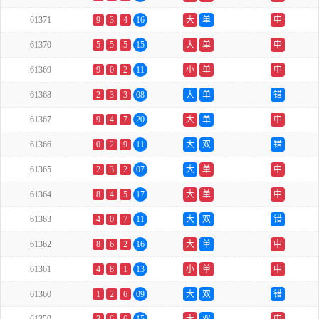
61371
9
3
4
16
大
单
中
61370
5
5
5
15
大
单
中
61369
9
0
2
11
小
单
中
61368
2
3
3
08
大
单
错
61367
9
4
7
20
大
单
中
61366
0
2
9
11
大
双
错
61365
2
3
2
07
大
单
中
61364
8
4
5
17
大
单
中
61363
4
0
7
11
大
双
错
61362
8
6
2
16
大
单
中
61361
4
8
1
13
小
单
中
61360
1
2
6
09
大
双
错