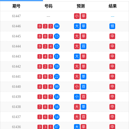
期号
号码
预测
结果
61447
---
小
单
---
61446
0
2
2
04
大
单
错
61445
8
0
7
15
大
单
中
61444
9
2
4
15
大
双
中
61443
1
4
6
11
大
单
中
61442
8
2
9
19
大
单
中
61441
8
9
5
22
大
单
中
61440
4
1
4
09
小
双
中
61439
1
6
7
14
小
双
中
61438
7
8
1
16
大
单
中
61437
1
6
7
14
大
双
中
61436
3
3
1
07
大
单
中