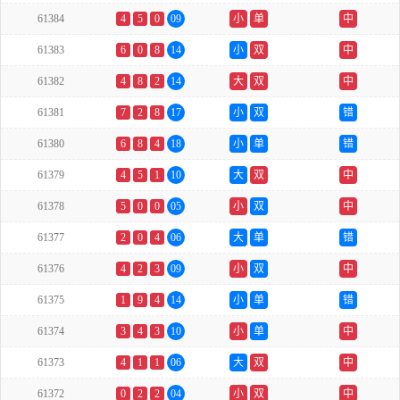
61384
4
5
0
09
小
单
中
61383
6
0
8
14
小
双
中
61382
4
8
2
14
大
双
中
61381
7
2
8
17
小
双
错
61380
6
8
4
18
小
单
错
61379
4
5
1
10
大
双
中
61378
5
0
0
05
小
双
中
61377
2
0
4
06
大
单
错
61376
4
2
3
09
小
双
中
61375
1
9
4
14
小
单
错
61374
3
4
3
10
小
单
中
61373
4
1
1
06
大
双
中
61372
0
2
2
04
小
双
中