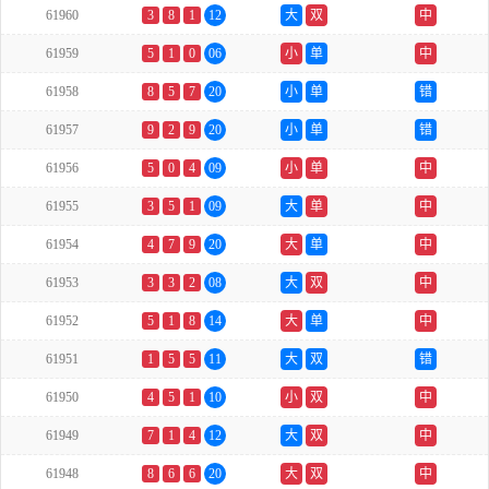
61960
3
8
1
12
大
双
中
61959
5
1
0
06
小
单
中
61958
8
5
7
20
小
单
错
61957
9
2
9
20
小
单
错
61956
5
0
4
09
小
单
中
61955
3
5
1
09
大
单
中
61954
4
7
9
20
大
单
中
61953
3
3
2
08
大
双
中
61952
5
1
8
14
大
单
中
61951
1
5
5
11
大
双
错
61950
4
5
1
10
小
双
中
61949
7
1
4
12
大
双
中
61948
8
6
6
20
大
双
中