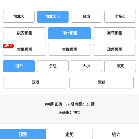
加拿大
加拿大西
台湾
比特币
狻猊预测
神州预测
霸气预测
金蟾预测
金蝉预测
瑞兽预测
组合
杀组
大小
单双
双项
双组
100期 正确：79 期 错误：21 期
正确率：79%
预测
走势
统计