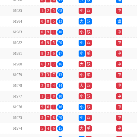
61986
6
7
0
13
大
双
错
61985
1
2
5
08
小
双
中
61984
0
8
5
13
大
双
错
61983
0
9
1
10
小
双
中
61982
6
9
5
20
小
双
中
61981
8
3
6
17
小
单
中
61980
6
3
7
16
大
双
中
61979
3
3
7
13
小
单
中
61978
2
8
4
14
大
双
中
61977
1
1
8
10
小
双
中
61976
9
6
1
16
小
双
中
61975
5
7
8
20
小
双
中
61974
5
4
6
15
大
单
中