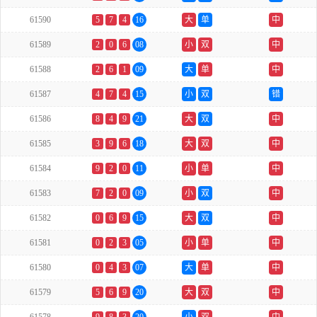
61590
5
7
4
16
大
单
中
61589
2
0
6
08
小
双
中
61588
2
6
1
09
大
单
中
61587
4
7
4
15
小
双
错
61586
8
4
9
21
大
双
中
61585
3
9
6
18
大
双
中
61584
9
2
0
11
小
单
中
61583
7
2
0
09
小
双
中
61582
0
6
9
15
大
双
中
61581
0
2
3
05
小
单
中
61580
0
4
3
07
大
单
中
61579
5
6
9
20
大
双
中