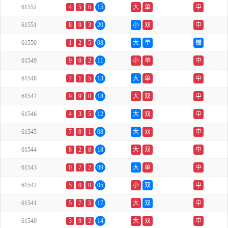
61552
4
5
6
15
大
单
中
61551
8
9
3
20
小
双
中
61550
1
2
5
08
大
单
错
61549
9
0
2
11
小
单
中
61548
7
1
5
13
大
单
中
61547
9
9
0
18
大
双
中
61546
4
3
5
12
大
双
中
61545
7
0
1
08
大
双
中
61544
8
2
8
18
大
双
中
61543
0
7
2
09
大
单
中
61542
5
0
0
05
小
双
中
61541
5
7
5
17
大
双
中
61540
3
9
2
14
大
双
中