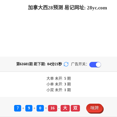
加拿大西28预测 易记网址: 28yc.com
第
61601
期 距下期:
04
分
21
秒
广告开关：
大单
未开:
5
期
小单
未开:
3
期
小双
未开:
1
期
7
9
0
16
大
双
咪牌
+
+
=
-