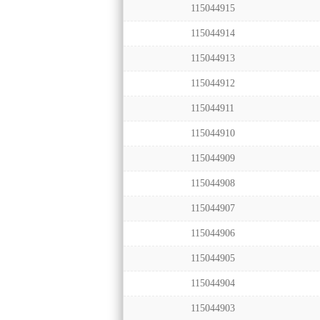
115044915
115044914
115044913
115044912
115044911
115044910
115044909
115044908
115044907
115044906
115044905
115044904
115044903