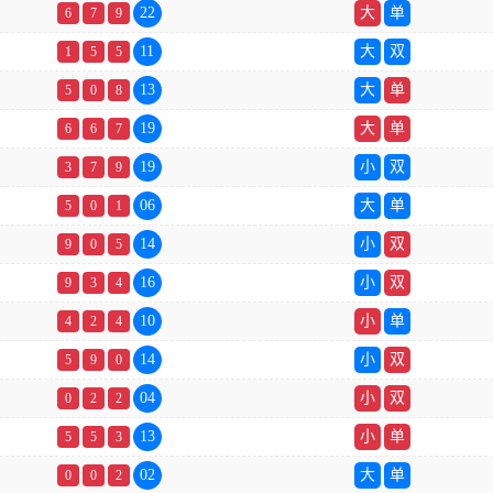
22
大
单
6
7
9
11
大
双
1
5
5
13
大
单
5
0
8
19
大
单
6
6
7
19
小
双
3
7
9
06
大
单
5
0
1
14
小
双
9
0
5
16
小
双
9
3
4
10
小
单
4
2
4
14
小
双
5
9
0
04
小
双
0
2
2
13
小
单
5
5
3
02
大
单
0
0
2