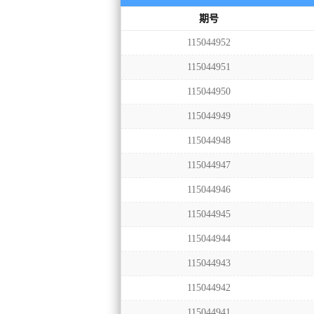
期号
115044952
115044951
115044950
115044949
115044948
115044947
115044946
115044945
115044944
115044943
115044942
115044941