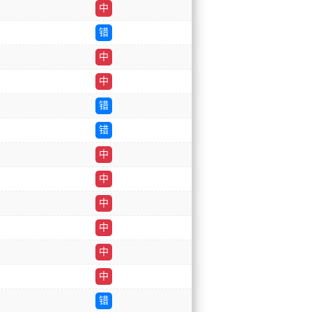
中
错
中
中
错
错
中
中
中
中
中
中
错