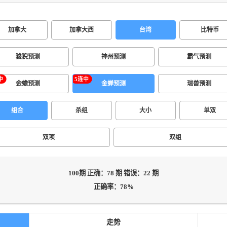
加拿大
加拿大西
台湾
比特币
狻猊预测
神州预测
霸气预测
金蟾预测
金蝉预测
瑞兽预测
组合
杀组
大小
单双
双项
双组
100期 正确：78 期 错误：22 期
正确率：78%
走势