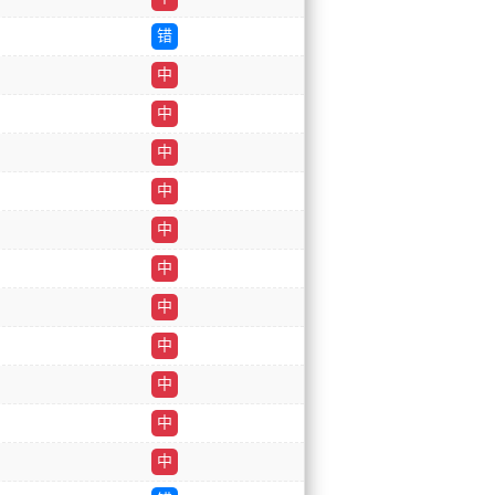
错
中
中
中
中
中
中
中
中
中
中
中