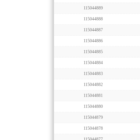
115044889
115044888
115044887
115044886
115044885
115044884
115044883
115044882
115044881
115044880
115044879
115044878
115044877