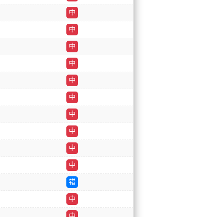
中
中
中
中
中
中
中
中
中
中
错
中
中