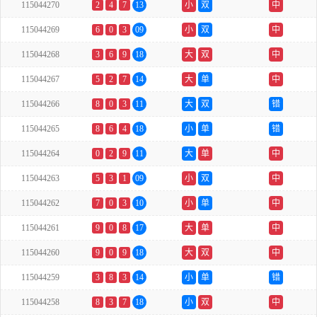
115044270
2
4
7
13
小
双
中
115044269
6
0
3
09
小
双
中
115044268
3
6
9
18
大
双
中
115044267
5
2
7
14
大
单
中
115044266
8
0
3
11
大
双
错
115044265
8
6
4
18
小
单
错
115044264
0
2
9
11
大
单
中
115044263
5
3
1
09
小
双
中
115044262
7
0
3
10
小
单
中
115044261
9
0
8
17
大
单
中
115044260
9
0
9
18
大
双
中
115044259
3
8
3
14
小
单
错
115044258
8
3
7
18
小
双
中