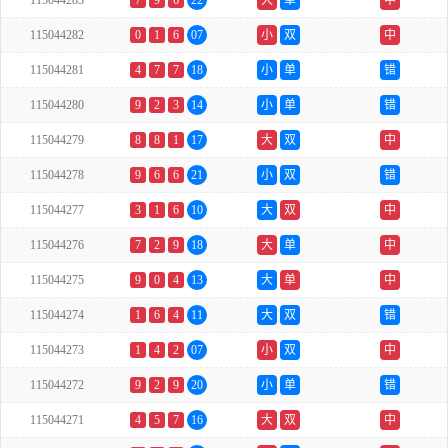
115044283
7
9
6
22
大
单
中
115044282
0
1
6
07
小
双
中
115044281
4
7
7
18
小
单
错
115044280
9
2
3
14
小
单
错
115044279
8
8
1
17
大
双
中
115044278
9
6
6
21
小
双
错
115044277
3
1
6
10
大
双
中
115044276
7
2
9
18
大
单
中
115044275
9
0
4
13
大
单
中
115044274
1
6
4
11
大
双
错
115044273
1
4
2
07
小
双
中
115044272
9
2
9
20
小
单
错
115044271
4
5
7
16
大
双
中