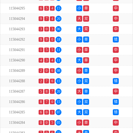
115044295
6
5
4
15
小
单
中
115044294
9
7
4
20
大
双
中
115044293
3
0
3
06
大
双
中
115044292
9
9
0
18
小
单
错
115044291
1
5
5
11
小
单
中
115044290
4
3
4
11
大
单
中
115044289
2
0
6
08
小
单
中
115044288
2
7
6
15
小
双
错
115044287
5
8
7
20
大
单
中
115044286
8
7
0
15
小
双
错
115044285
6
0
1
07
大
双
错
115044284
0
0
5
05
小
单
中