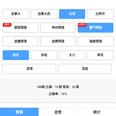
加拿大
加拿大西
台湾
比特币
狻猊预测
神州预测
霸气预测
金蟾预测
金蝉预测
瑞兽预测
组合
杀组
大小
单双
双项
双组
100期 正确：74 期 错误：26 期
正确率：74%
预测
走势
统计