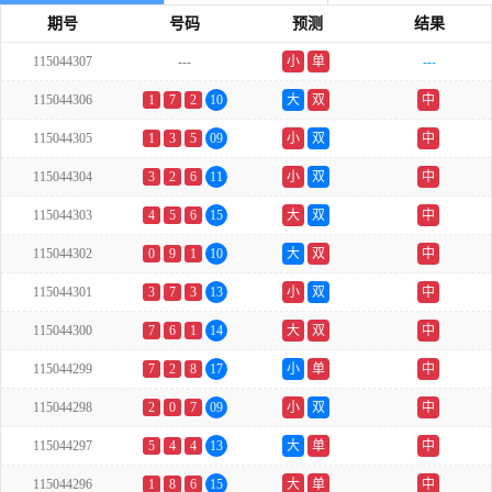
期号
号码
预测
结果
115044307
---
小
单
---
115044306
1
7
2
10
大
双
中
115044305
1
3
5
09
小
双
中
115044304
3
2
6
11
小
双
中
115044303
4
5
6
15
大
双
中
115044302
0
9
1
10
大
双
中
115044301
3
7
3
13
小
双
中
115044300
7
6
1
14
大
双
中
115044299
7
2
8
17
小
单
中
115044298
2
0
7
09
小
双
中
115044297
5
4
4
13
大
单
中
115044296
1
8
6
15
大
单
中