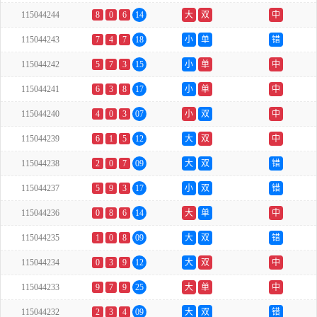
115044244
8
0
6
14
大
双
中
115044243
7
4
7
18
小
单
错
115044242
5
7
3
15
小
单
中
115044241
6
3
8
17
小
单
中
115044240
4
0
3
07
小
双
中
115044239
6
1
5
12
大
双
中
115044238
2
0
7
09
大
双
错
115044237
5
9
3
17
小
双
错
115044236
0
8
6
14
大
单
中
115044235
1
0
8
09
大
双
错
115044234
0
3
9
12
大
双
中
115044233
9
7
9
25
大
单
中
115044232
2
3
4
09
大
双
错