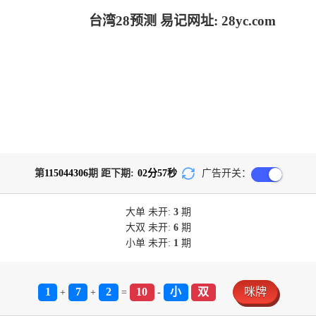
台湾28预测 易记网址: 28yc.com
第
115044306
期 距下期:
02
分
57
秒
广告开关：
大单
未开:
3
期
大双
未开:
6
期
小单
未开:
1
期
1
7
2
10
小
双
咪牌
+
+
=
-