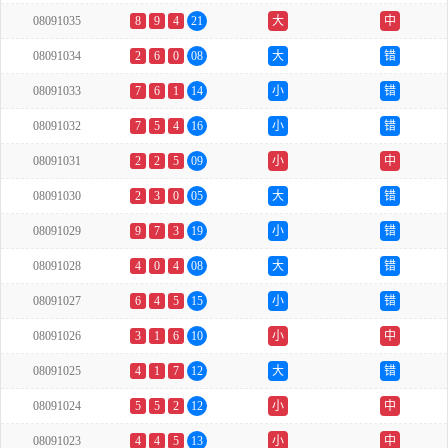
08091035
8
9
4
21
大
中
08091034
2
6
0
08
大
错
08091033
7
6
1
14
小
错
08091032
7
5
4
16
小
错
08091031
2
2
5
09
小
中
08091030
2
3
0
05
大
错
08091029
9
7
3
19
小
错
08091028
4
0
4
08
大
错
08091027
6
4
5
15
小
错
08091026
3
1
6
10
小
中
08091025
4
1
7
12
大
错
08091024
5
5
2
12
小
中
08091023
4
4
5
13
小
中