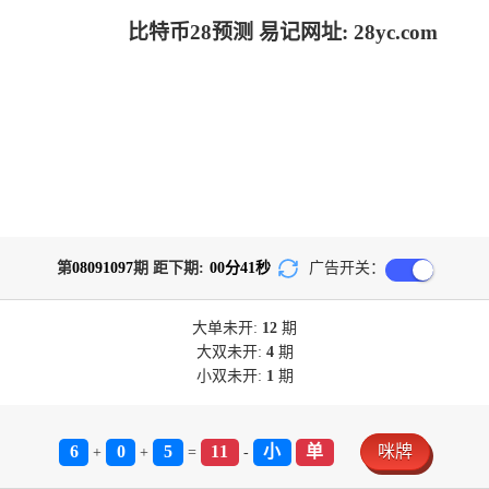
比特币28预测 易记网址: 28yc.com
第
08091097
期 距下期:
00
分
41
秒
广告开关：
大单
未开:
12
期
大双
未开:
4
期
小双
未开:
1
期
6
0
5
11
小
单
咪牌
+
+
=
-