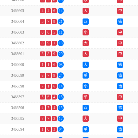
3466606
0
2
8
10
双
中
3466605
4
4
6
14
大
中
3466604
5
7
9
21
双
错
3466603
0
6
5
11
小
中
3466602
8
9
1
18
大
中
3466601
3
8
9
20
大
中
3466600
1
1
6
08
大
错
3466599
8
7
9
24
单
错
3466598
7
1
6
14
小
错
3466597
5
6
4
15
单
中
3466596
4
7
4
15
双
错
3466595
7
7
3
17
大
中
3466594
1
0
3
04
单
错