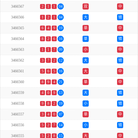
3466567
2
1
1
04
双
中
3466566
1
2
1
04
大
错
3466565
6
4
9
19
单
中
3466564
8
2
6
16
单
错
3466563
1
1
7
09
小
中
3466562
3
7
2
12
大
错
3466561
5
6
5
16
大
中
3466560
8
9
4
21
单
中
3466559
4
0
9
13
大
错
3466558
9
8
2
19
小
错
3466557
3
4
0
07
单
中
3466556
5
2
7
14
小
错
3466555
5
2
8
15
大
中