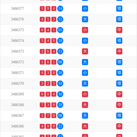
3466377
1
9
4
14
小
错
3466376
4
5
3
12
大
错
3466375
0
4
1
05
小
中
3466374
5
4
9
18
小
错
3466373
5
6
4
15
大
中
3466372
1
6
1
08
大
错
3466371
9
3
8
20
小
错
3466370
3
2
5
10
大
错
3466369
6
0
4
10
小
中
3466368
7
3
9
19
大
中
3466367
1
7
0
08
大
错
3466366
4
9
9
22
大
中