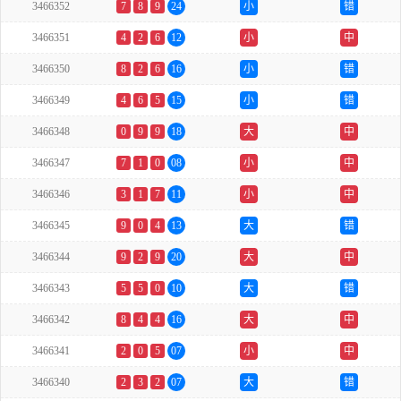
3466352
7
8
9
24
小
错
3466351
4
2
6
12
小
中
3466350
8
2
6
16
小
错
3466349
4
6
5
15
小
错
3466348
0
9
9
18
大
中
3466347
7
1
0
08
小
中
3466346
3
1
7
11
小
中
3466345
9
0
4
13
大
错
3466344
9
2
9
20
大
中
3466343
5
5
0
10
大
错
3466342
8
4
4
16
大
中
3466341
2
0
5
07
小
中
3466340
2
3
2
07
大
错