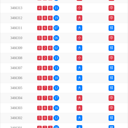
3466313
4
7
0
11
小
中
3466312
5
8
6
19
大
中
3466311
1
6
0
07
大
错
3466310
5
0
1
06
小
中
3466309
0
2
0
02
大
错
3466308
4
2
7
13
小
中
3466307
2
8
3
13
大
错
3466306
5
0
5
10
大
错
3466305
3
7
2
12
大
错
3466304
1
7
9
17
大
中
3466303
5
8
3
16
大
中
3466302
5
0
7
12
大
错