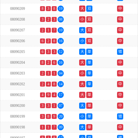
08090209
8
3
8
19
大
双
中
08090208
3
2
3
08
小
双
中
08090207
2
1
7
10
大
双
中
08090206
6
2
8
16
小
双
中
08090205
6
3
3
12
大
单
错
08090204
8
2
6
16
大
单
中
08090203
2
1
1
04
小
单
中
08090202
2
4
8
14
大
单
中
08090201
4
9
4
17
大
单
中
08090200
3
3
1
07
大
单
中
08090199
3
8
9
20
小
单
错
08090198
1
1
7
09
大
单
中