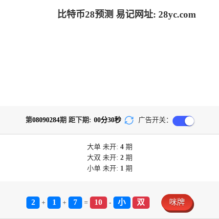
比特币28预测 易记网址: 28yc.com
第
08090284
期 距下期:
00
分
30
秒
广告开关：
大单
未开:
4
期
大双
未开:
2
期
小单
未开:
1
期
2
1
7
10
小
双
咪牌
+
+
=
-