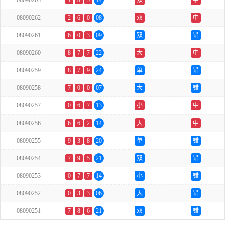
08090263
1
8
5
14
双
中
08090262
2
6
0
08
双
中
08090261
6
0
3
09
双
错
08090260
8
7
7
22
大
中
08090259
8
7
9
24
单
错
08090258
7
0
0
07
大
错
08090257
0
6
7
13
小
中
08090256
6
6
2
14
大
中
08090255
9
3
8
20
单
错
08090254
7
9
5
21
双
错
08090253
0
7
7
14
小
错
08090252
0
3
3
06
大
错
08090251
7
8
6
21
双
错