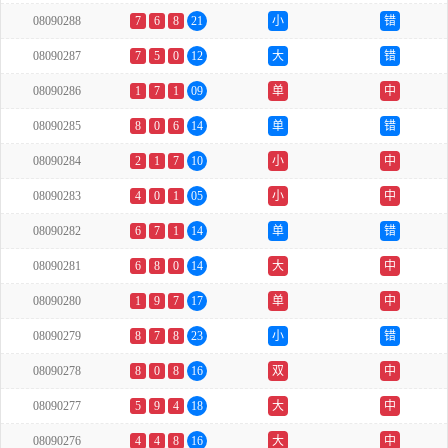
08090288
7
6
8
21
小
错
08090287
7
5
0
12
大
错
08090286
1
7
1
09
单
中
08090285
8
0
6
14
单
错
08090284
2
1
7
10
小
中
08090283
4
0
1
05
小
中
08090282
6
7
1
14
单
错
08090281
6
8
0
14
大
中
08090280
1
9
7
17
单
中
08090279
8
7
8
23
小
错
08090278
8
0
8
16
双
中
08090277
5
9
4
18
大
中
08090276
4
4
8
16
大
中