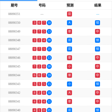
期号
号码
预测
结果
08090351
---
双
---
08090350
3
0
7
10
大
错
08090349
1
7
5
13
单
中
08090348
3
2
4
09
双
错
08090347
9
7
5
21
双
错
08090346
3
5
5
13
单
中
08090345
7
2
0
09
小
中
08090344
6
6
7
19
单
中
08090343
5
5
5
15
小
错
08090342
8
2
8
18
大
中
08090341
4
3
4
11
单
中
08090340
4
1
0
05
双
错