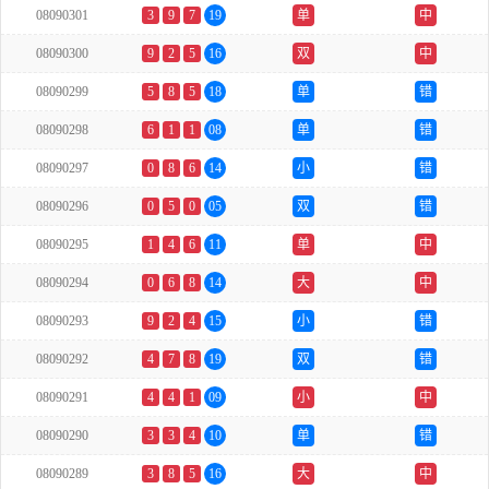
08090301
3
9
7
19
单
中
08090300
9
2
5
16
双
中
08090299
5
8
5
18
单
错
08090298
6
1
1
08
单
错
08090297
0
8
6
14
小
错
08090296
0
5
0
05
双
错
08090295
1
4
6
11
单
中
08090294
0
6
8
14
大
中
08090293
9
2
4
15
小
错
08090292
4
7
8
19
双
错
08090291
4
4
1
09
小
中
08090290
3
3
4
10
单
错
08090289
3
8
5
16
大
中