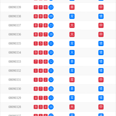
08090339
7
7
9
23
单
中
08090338
0
9
0
09
双
错
08090337
8
7
8
23
大
中
08090336
8
3
7
18
大
中
08090335
1
5
5
11
双
错
08090334
9
0
1
10
大
错
08090333
7
5
0
12
单
错
08090332
1
4
6
11
双
错
08090331
1
9
2
12
双
中
08090330
8
7
5
20
单
错
08090329
4
7
2
13
双
错
08090328
9
3
4
16
大
中