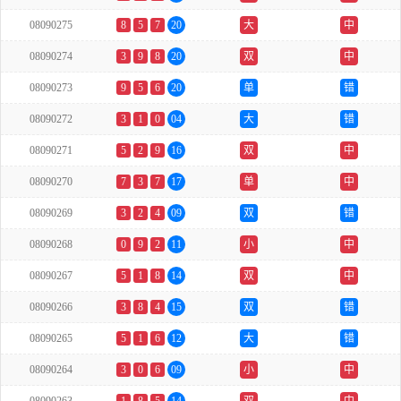
08090275
8
5
7
20
大
中
08090274
3
9
8
20
双
中
08090273
9
5
6
20
单
错
08090272
3
1
0
04
大
错
08090271
5
2
9
16
双
中
08090270
7
3
7
17
单
中
08090269
3
2
4
09
双
错
08090268
0
9
2
11
小
中
08090267
5
1
8
14
双
中
08090266
3
8
4
15
双
错
08090265
5
1
6
12
大
错
08090264
3
0
6
09
小
中