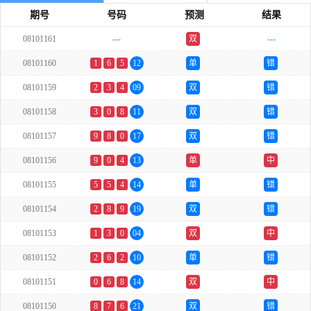
期号
号码
预测
结果
08101161
---
双
---
08101160
1
6
5
12
单
错
08101159
2
3
4
09
双
错
08101158
3
0
8
11
双
错
08101157
9
8
0
17
双
错
08101156
9
0
4
13
单
中
08101155
5
5
4
14
单
错
08101154
2
8
9
19
双
错
08101153
1
3
0
04
双
中
08101152
2
6
2
10
单
错
08101151
0
6
8
14
双
中
08101150
8
7
6
21
双
错