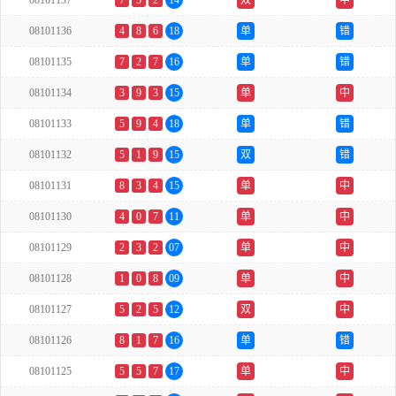
08101137
7
5
2
14
双
中
08101136
4
8
6
18
单
错
08101135
7
2
7
16
单
错
08101134
3
9
3
15
单
中
08101133
5
9
4
18
单
错
08101132
5
1
9
15
双
错
08101131
8
3
4
15
单
中
08101130
4
0
7
11
单
中
08101129
2
3
2
07
单
中
08101128
1
0
8
09
单
中
08101127
5
2
5
12
双
中
08101126
8
1
7
16
单
错
08101125
5
5
7
17
单
中