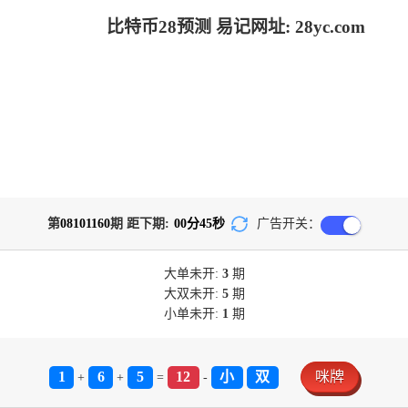
比特币28预测 易记网址: 28yc.com
第
08101160
期 距下期:
00
分
44
秒
广告开关：
大单
未开:
3
期
大双
未开:
5
期
小单
未开:
1
期
1
6
5
12
小
双
咪牌
+
+
=
-