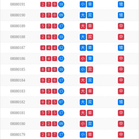
08080191
2
7
9
18
小
单
错
08080190
2
7
0
09
大
双
错
08080189
5
7
5
17
大
单
中
08080188
2
6
2
10
大
双
中
08080187
4
4
4
12
大
单
错
08080186
1
4
7
12
小
单
中
08080185
8
8
0
16
小
双
中
08080184
9
2
6
17
大
双
中
08080183
9
5
1
15
大
单
中
08080182
0
2
5
07
大
双
错
08080181
5
7
5
17
大
单
中
08080180
2
2
5
09
小
双
中
08080179
2
8
7
17
小
单
中