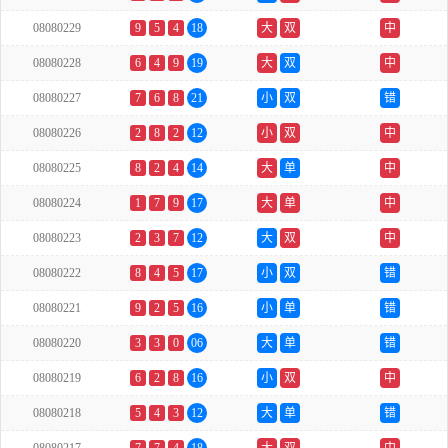
08080229
9
5
4
18
大
双
中
08080228
6
4
9
19
大
双
中
08080227
7
6
8
21
小
双
错
08080226
2
8
2
12
小
双
中
08080225
8
2
4
14
大
单
中
08080224
1
7
9
17
大
单
中
08080223
2
3
7
12
大
双
中
08080222
8
4
5
17
小
双
错
08080221
9
2
5
16
小
单
错
08080220
3
3
0
06
大
单
错
08080219
6
2
8
16
小
双
中
08080218
5
4
3
12
大
单
错