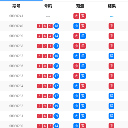
期号
号码
预测
结果
08080241
---
大
双
---
08080240
1
8
9
18
小
双
中
08080239
4
6
4
14
大
单
中
08080238
0
2
1
03
小
单
中
08080237
6
3
1
10
大
单
错
08080236
1
0
7
08
小
单
中
08080235
5
8
4
17
大
双
中
08080234
0
9
3
12
大
双
中
08080233
5
4
8
17
小
双
错
08080232
7
9
3
19
小
双
错
08080231
0
6
3
09
大
双
错
08080230
3
6
5
14
小
双
中