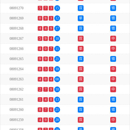
08091270
5
7
3
15
双
错
08091269
0
9
3
12
单
错
08091268
4
4
9
17
双
错
08091267
5
9
4
18
双
中
08091266
4
0
7
11
单
中
08091265
9
9
3
21
双
错
08091264
8
5
5
18
双
中
08091263
4
0
4
08
双
中
08091262
2
7
9
18
双
中
08091261
1
4
8
13
双
错
08091260
8
7
6
21
双
错
08091259
4
9
7
20
双
中