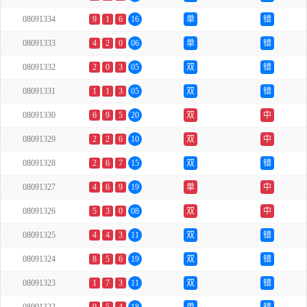
08091334
9
1
6
16
单
错
08091333
4
2
0
06
单
错
08091332
2
0
3
05
双
错
08091331
1
1
3
05
双
错
08091330
6
9
5
20
双
中
08091329
2
2
6
10
双
中
08091328
2
6
7
15
双
错
08091327
4
6
9
19
单
中
08091326
5
3
0
08
双
中
08091325
4
4
3
11
双
错
08091324
8
5
6
19
双
错
08091323
1
7
3
11
双
错