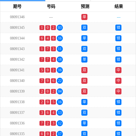
期号
号码
预测
结果
08091346
---
单
---
08091345
1
0
2
03
双
错
08091344
6
4
6
16
单
错
08091343
1
7
3
11
双
错
08091342
7
7
4
18
单
错
08091341
5
9
2
16
双
中
08091340
7
9
6
22
双
中
08091339
2
0
2
04
双
中
08091338
2
9
5
16
单
错
08091337
3
6
4
13
双
错
08091336
7
2
3
12
单
错
08091335
6
9
2
17
双
错