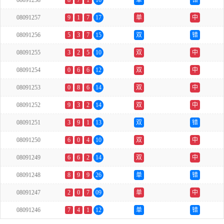
08091258
8
7
1
16
单
错
08091257
9
1
7
17
单
中
08091256
5
3
7
15
双
错
08091255
3
2
5
10
双
中
08091254
0
6
6
12
双
中
08091253
0
8
6
14
双
中
08091252
9
3
2
14
双
中
08091251
3
9
1
13
双
错
08091250
6
0
4
10
双
中
08091249
6
6
2
14
双
中
08091248
8
9
9
26
单
错
08091247
2
0
7
09
单
中
08091246
7
4
1
12
单
错