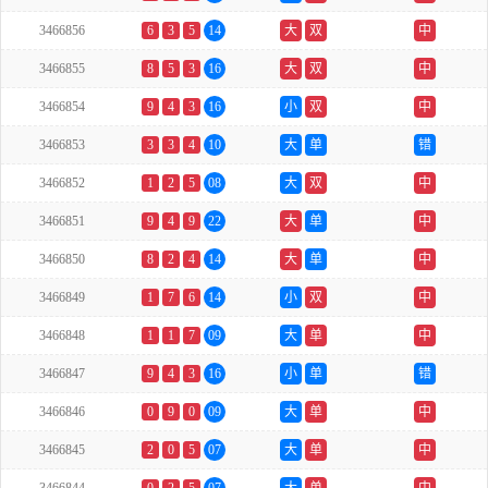
3466856
6
3
5
14
大
双
中
3466855
8
5
3
16
大
双
中
3466854
9
4
3
16
小
双
中
3466853
3
3
4
10
大
单
错
3466852
1
2
5
08
大
双
中
3466851
9
4
9
22
大
单
中
3466850
8
2
4
14
大
单
中
3466849
1
7
6
14
小
双
中
3466848
1
1
7
09
大
单
中
3466847
9
4
3
16
小
单
错
3466846
0
9
0
09
大
单
中
3466845
2
0
5
07
大
单
中