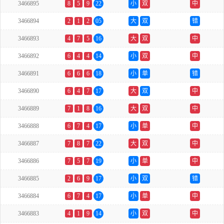
3466895
8
5
9
22
小
双
中
3466894
2
1
2
05
大
双
错
3466893
4
7
5
16
大
双
中
3466892
6
4
4
14
小
双
中
3466891
6
6
6
18
小
单
错
3466890
6
4
7
17
大
双
中
3466889
7
1
8
16
大
双
中
3466888
6
7
4
17
小
单
中
3466887
7
8
7
22
大
双
中
3466886
7
5
7
19
小
单
中
3466885
2
6
9
17
小
双
错
3466884
6
7
4
17
小
单
中
3466883
4
1
9
14
小
双
中