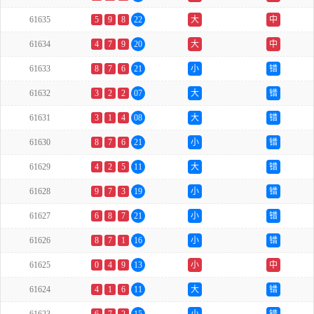
61635
5
9
8
22
大
中
61634
4
7
9
20
大
中
61633
8
7
6
21
小
错
61632
3
2
2
07
大
错
61631
3
1
4
08
大
错
61630
8
7
6
21
小
错
61629
4
2
5
11
大
错
61628
9
7
3
19
小
错
61627
6
8
7
21
小
错
61626
8
7
1
16
小
错
61625
0
4
9
13
小
中
61624
4
1
6
11
大
错