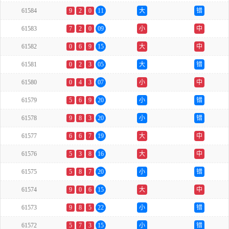
61584
9
2
0
11
大
错
61583
7
2
0
09
小
中
61582
0
6
9
15
大
中
61581
0
2
3
05
大
错
61580
0
4
3
07
小
中
61579
5
6
9
20
小
错
61578
9
8
3
20
小
错
61577
6
6
7
19
大
中
61576
5
3
8
16
大
中
61575
5
8
7
20
小
错
61574
9
0
6
15
大
中
61573
9
8
5
22
小
错
61572
5
7
3
15
小
错