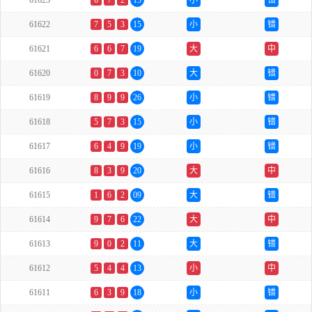
61623
6
7
2
15
小
错
61622
7
5
3
15
小
错
61621
6
6
7
19
大
中
61620
0
7
3
10
大
错
61619
8
9
9
26
小
错
61618
5
7
3
15
小
错
61617
6
4
9
19
小
错
61616
8
3
9
20
大
中
61615
1
6
2
09
大
错
61614
9
7
6
22
大
中
61613
9
0
2
11
大
错
61612
5
4
4
13
小
中
61611
6
3
9
18
小
错