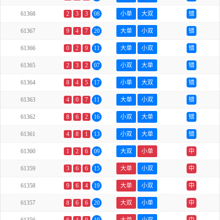
61368
2
3
3
08
小单
大双
错
61367
9
4
7
20
大单
小双
错
61366
0
2
9
11
大单
小双
错
61365
2
3
2
07
小双
大单
错
61364
8
4
5
17
小单
大双
错
61363
4
0
7
11
大单
小双
错
61362
8
6
2
16
小双
大单
错
61361
4
8
1
13
小双
大单
错
61360
1
2
6
09
大双
小单
中
61359
3
6
6
15
大单
小双
中
61358
9
6
4
19
大单
小双
中
61357
8
6
6
20
大双
小单
中