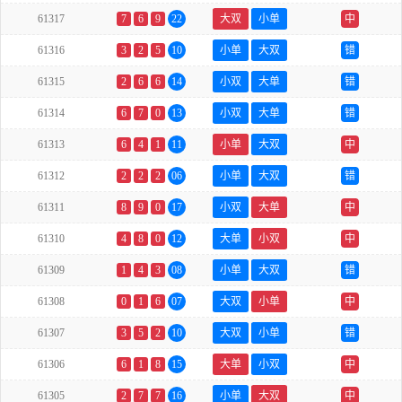
61317
7
6
9
22
大双
小单
中
61316
3
2
5
10
小单
大双
错
61315
2
6
6
14
小双
大单
错
61314
6
7
0
13
小双
大单
错
61313
6
4
1
11
小单
大双
中
61312
2
2
2
06
小单
大双
错
61311
8
9
0
17
小双
大单
中
61310
4
8
0
12
大单
小双
中
61309
1
4
3
08
小单
大双
错
61308
0
1
6
07
大双
小单
中
61307
3
5
2
10
大双
小单
错
61306
6
1
8
15
大单
小双
中
61305
2
7
7
16
小单
大双
中