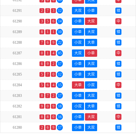
61292
3
0
6
09
小单
大双
中
61291
2
7
3
12
大双
小单
错
61290
3
5
6
14
小单
大双
中
61289
8
1
1
10
小单
大双
错
61288
7
6
9
22
小双
大单
错
61287
0
1
4
05
大双
小单
中
61286
6
9
2
17
小单
大双
错
61285
5
7
0
12
小单
大双
错
61284
5
6
4
15
大单
小双
中
61283
8
7
2
17
小单
大双
错
61282
9
0
9
18
小双
大单
错
61281
8
8
0
16
小单
大双
中
61280
2
6
9
17
小单
大双
错