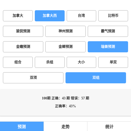
加拿大
加拿大西
台湾
比特币
狻猊预测
神州预测
霸气预测
金蟾预测
金蝉预测
瑞兽预测
组合
杀组
大小
单双
双项
双组
100期 正确：43 期 错误：57 期
正确率：43%
预测
走势
统计