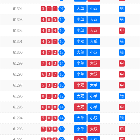
61304
5
1
1
07
大单
小双
错
61303
4
6
5
15
小单
大双
错
61302
4
8
4
16
小单
大双
中
61301
4
5
7
16
小双
大单
错
61300
4
7
2
13
大单
小双
错
61299
7
4
3
14
小单
大双
中
61298
6
3
7
16
小单
大双
中
61297
5
3
2
10
小双
大单
中
61296
8
1
3
12
大双
小单
错
61295
6
0
8
14
大双
小单
中
61294
5
0
9
14
大单
小双
错
61293
7
3
8
18
小单
大双
中