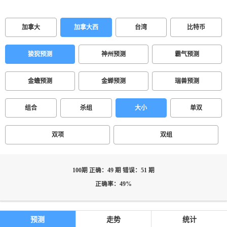
加拿大
加拿大西
台湾
比特币
狻猊预测
神州预测
霸气预测
金蟾预测
金蝉预测
瑞兽预测
组合
杀组
大小
单双
双项
双组
100期 正确：49 期 错误：51 期
正确率：49%
预测
走势
统计