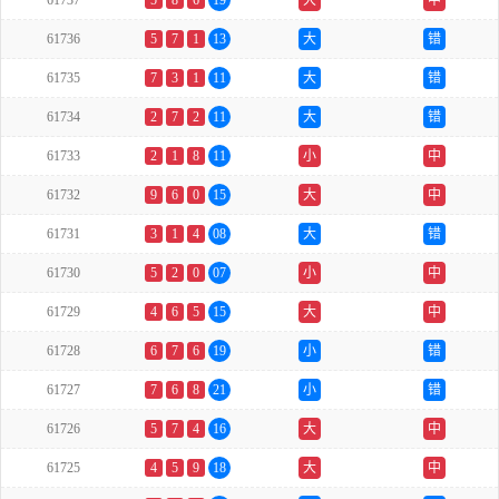
61737
5
8
6
19
大
中
61736
5
7
1
13
大
错
61735
7
3
1
11
大
错
61734
2
7
2
11
大
错
61733
2
1
8
11
小
中
61732
9
6
0
15
大
中
61731
3
1
4
08
大
错
61730
5
2
0
07
小
中
61729
4
6
5
15
大
中
61728
6
7
6
19
小
错
61727
7
6
8
21
小
错
61726
5
7
4
16
大
中
61725
4
5
9
18
大
中