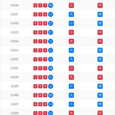
61698
0
1
7
08
小
中
61697
5
2
6
13
大
错
61696
6
8
8
22
小
错
61695
5
0
2
07
小
中
61694
5
7
9
21
大
中
61693
2
6
4
12
大
错
61692
5
2
5
12
大
错
61691
0
6
2
08
小
中
61690
2
5
8
15
大
中
61689
4
9
8
21
小
错
61688
2
0
4
06
大
错
61687
4
6
4
14
小
错
61686
5
8
1
14
大
中