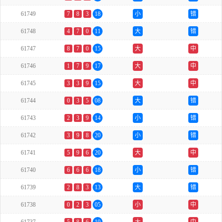
61749
7
8
3
18
小
错
61748
4
7
0
11
大
错
61747
8
7
0
15
大
中
61746
1
7
9
17
大
中
61745
3
3
9
15
大
中
61744
0
3
5
08
大
错
61743
2
3
9
14
小
错
61742
3
9
8
20
小
错
61741
5
9
6
20
大
中
61740
6
6
6
18
小
错
61739
2
8
3
13
大
错
61738
0
2
3
05
小
中