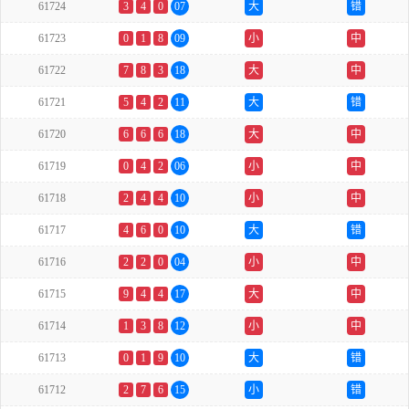
61724
3
4
0
07
大
错
61723
0
1
8
09
小
中
61722
7
8
3
18
大
中
61721
5
4
2
11
大
错
61720
6
6
6
18
大
中
61719
0
4
2
06
小
中
61718
2
4
4
10
小
中
61717
4
6
0
10
大
错
61716
2
2
0
04
小
中
61715
9
4
4
17
大
中
61714
1
3
8
12
小
中
61713
0
1
9
10
大
错
61712
2
7
6
15
小
错