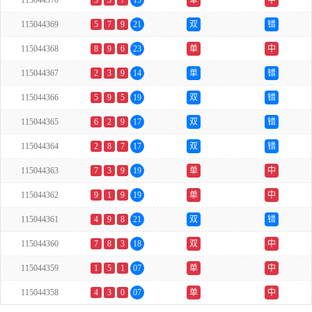
115044370
3
5
7
15
单
中
115044369
5
7
9
21
双
错
115044368
8
9
6
23
单
中
115044367
2
3
9
14
单
错
115044366
5
9
5
19
双
错
115044365
6
2
9
17
双
错
115044364
2
8
7
17
双
错
115044363
7
3
9
19
单
中
115044362
9
1
9
19
单
中
115044361
4
9
8
21
双
错
115044360
7
8
3
18
双
中
115044359
1
5
1
07
单
中
115044358
4
3
0
07
单
中