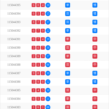
115044395
6
0
4
10
单
错
115044394
6
5
4
15
双
错
115044393
8
7
2
17
双
错
115044392
6
7
9
22
单
错
115044391
8
7
4
19
单
中
115044390
3
6
7
16
双
中
115044389
2
6
9
17
单
中
115044388
0
1
5
06
双
中
115044387
9
0
1
10
单
错
115044386
3
9
0
12
单
错
115044385
1
4
5
10
双
中
115044384
6
5
0
11
单
中
115044383
1
6
1
08
双
中