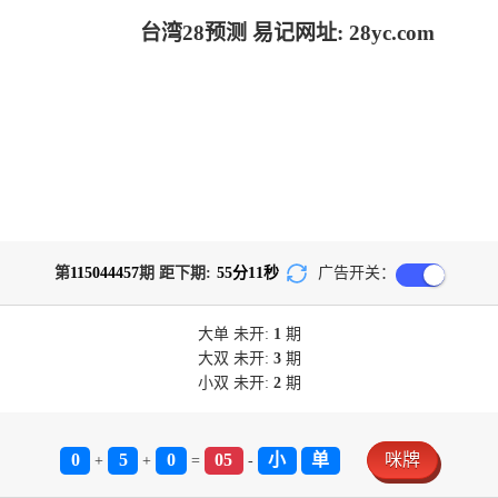
台湾28预测 易记网址: 28yc.com
第
115044457
期 距下期:
55
分
10
秒
广告开关：
大单
未开:
1
期
大双
未开:
3
期
小双
未开:
2
期
0
5
0
05
小
单
咪牌
+
+
=
-