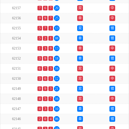
62157
7
6
7
20
双
中
62156
9
9
7
25
单
中
62155
5
7
1
13
双
错
62154
5
2
1
08
单
错
62153
1
3
9
13
单
中
62152
3
9
6
18
单
错
62151
6
7
3
16
双
中
62150
3
6
3
12
双
中
62149
9
9
3
21
双
错
62148
4
5
7
16
双
中
62147
4
3
3
10
单
错
62146
2
0
4
06
单
错