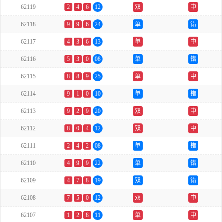
62119
2
4
6
12
双
中
62118
9
9
6
24
单
错
62117
4
3
6
13
单
中
62116
5
3
0
08
单
错
62115
8
8
9
25
单
中
62114
9
1
0
10
单
错
62113
9
2
9
20
双
中
62112
8
0
4
12
双
中
62111
2
4
2
08
单
错
62110
4
9
9
22
单
错
62109
4
7
8
19
双
错
62108
7
5
0
12
双
中
62107
1
2
8
11
单
中