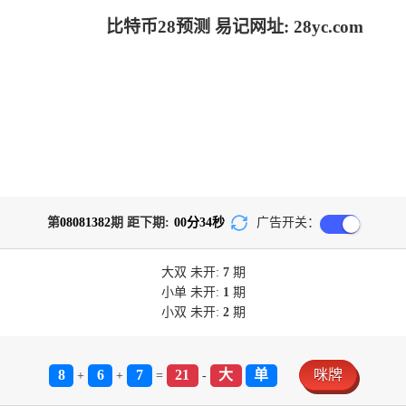
比特币28预测 易记网址: 28yc.com
第
08081382
期 距下期:
00
分
34
秒
广告开关：
大双
未开:
7
期
小单
未开:
1
期
小双
未开:
2
期
8
6
7
21
大
单
咪牌
+
+
=
-