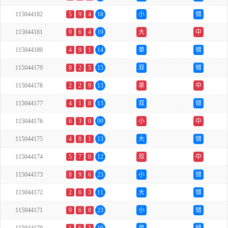
115044182
5
9
4
18
小
错
115044181
9
6
4
19
大
中
115044180
4
9
1
14
单
错
115044179
8
2
5
15
双
错
115044178
2
2
9
13
单
中
115044177
4
1
8
13
双
错
115044176
6
3
0
09
小
中
115044175
4
8
1
13
大
错
115044174
5
7
0
12
双
中
115044173
8
9
6
23
小
错
115044172
2
6
3
11
大
错
115044171
9
6
8
23
小
错