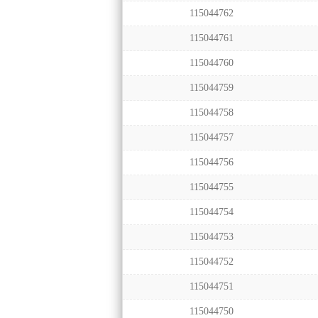
115044762
115044761
115044760
115044759
115044758
115044757
115044756
115044755
115044754
115044753
115044752
115044751
115044750