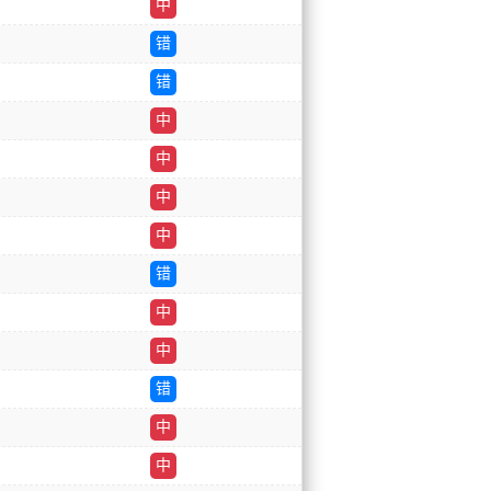
中
错
错
中
中
中
中
错
中
中
错
中
中