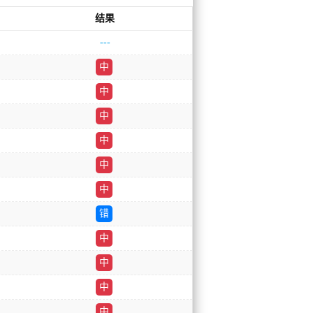
结果
---
中
中
中
中
中
中
错
中
中
中
中