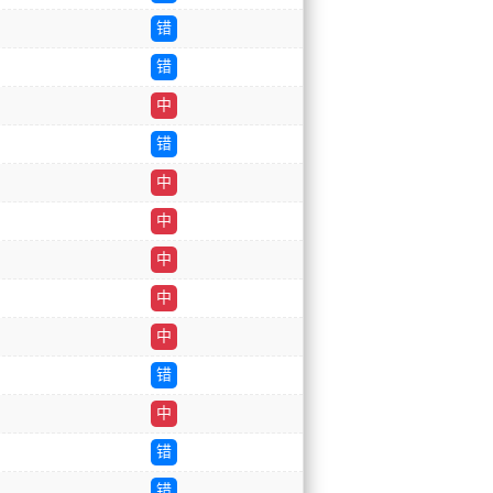
错
错
中
错
中
中
中
中
中
错
中
错
错