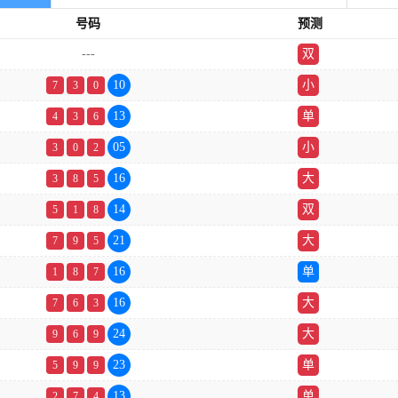
号码
预测
---
双
10
小
7
3
0
13
单
4
3
6
05
小
3
0
2
16
大
3
8
5
14
双
5
1
8
21
大
7
9
5
16
单
1
8
7
16
大
7
6
3
24
大
9
6
9
23
单
5
9
9
13
单
2
7
4