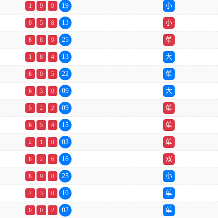
19
小
1
9
9
13
小
0
5
8
25
单
8
8
9
13
大
1
8
4
22
单
8
9
5
09
大
6
3
0
09
单
5
2
2
15
单
6
5
4
03
单
2
1
0
16
双
8
2
6
25
小
8
9
8
10
单
7
3
0
02
单
0
0
2