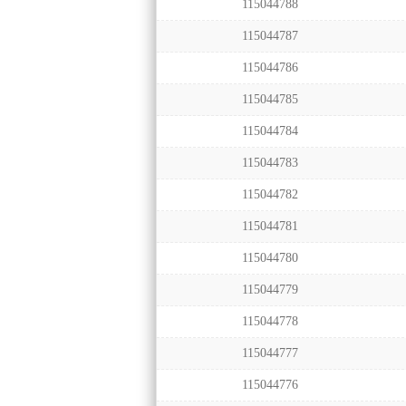
115044788
115044787
115044786
115044785
115044784
115044783
115044782
115044781
115044780
115044779
115044778
115044777
115044776