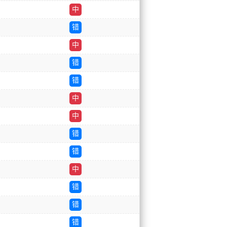
中
错
中
错
错
中
中
错
错
中
错
错
错