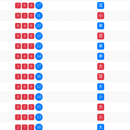
17
双
7
6
4
11
小
9
2
0
22
单
9
4
9
12
双
0
4
8
12
单
0
5
7
14
单
6
4
4
17
大
3
5
9
16
双
3
5
8
12
大
4
0
8
14
小
8
5
1
15
大
8
2
5
13
小
1
3
9
10
大
2
7
1