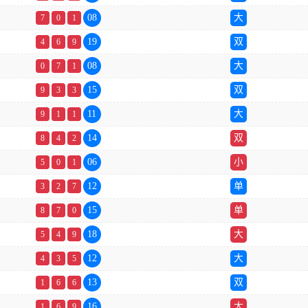
08
大
7
0
1
19
双
4
6
9
08
大
0
7
1
15
双
9
3
3
11
大
9
1
1
14
双
8
4
2
06
小
5
0
1
12
单
3
2
7
15
单
8
7
0
18
大
5
4
9
12
大
4
3
5
13
双
1
6
6
16
大
1
6
9