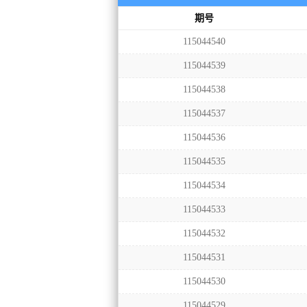
期号
115044540
115044539
115044538
115044537
115044536
115044535
115044534
115044533
115044532
115044531
115044530
115044529