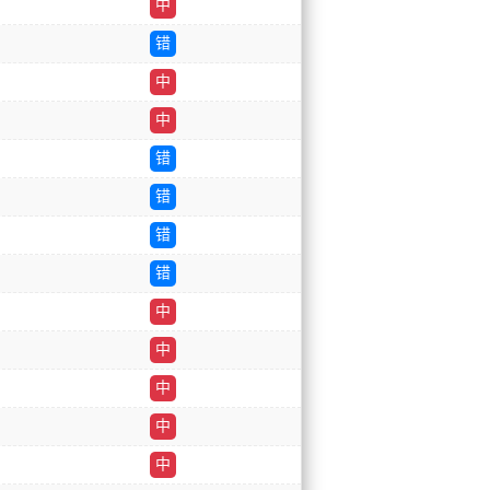
中
错
中
中
错
错
错
错
中
中
中
中
中