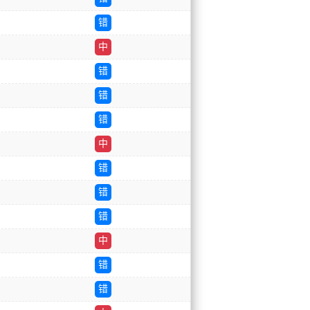
错
中
错
错
错
中
错
错
错
中
错
错