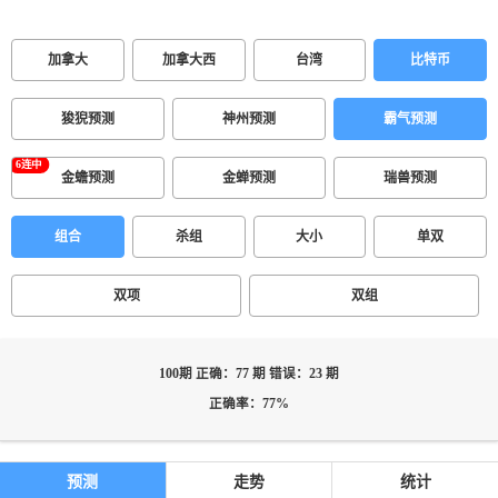
加拿大
加拿大西
台湾
比特币
狻猊预测
神州预测
霸气预测
金蟾预测
金蝉预测
瑞兽预测
组合
杀组
大小
单双
双项
双组
100期 正确：77 期 错误：23 期
正确率：77%
预测
走势
统计