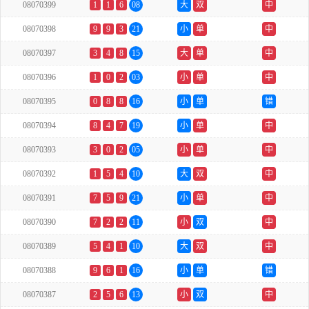
08070399
1
1
6
08
大
双
中
08070398
9
9
3
21
小
单
中
08070397
3
4
8
15
大
单
中
08070396
1
0
2
03
小
单
中
08070395
0
8
8
16
小
单
错
08070394
8
4
7
19
小
单
中
08070393
3
0
2
05
小
单
中
08070392
1
5
4
10
大
双
中
08070391
7
5
9
21
小
单
中
08070390
7
2
2
11
小
双
中
08070389
5
4
1
10
大
双
中
08070388
9
6
1
16
小
单
错
08070387
2
5
6
13
小
双
中