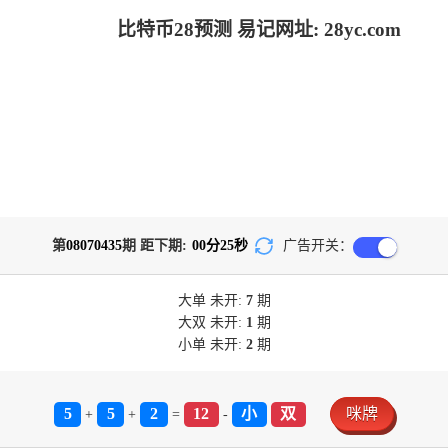
比特币28预测 易记网址: 28yc.com
第
08070435
期 距下期:
00
分
25
秒
广告开关：
大单
未开:
7
期
大双
未开:
1
期
小单
未开:
2
期
5
5
2
12
小
双
咪牌
+
+
=
-