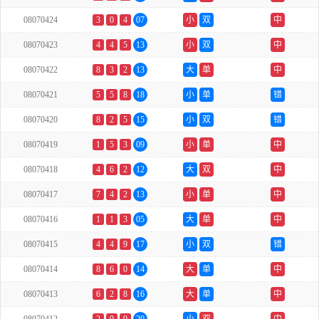
08070424
3
0
4
07
小
双
中
08070423
4
4
5
13
小
双
中
08070422
8
3
2
13
大
单
中
08070421
5
5
8
18
小
单
错
08070420
8
2
5
15
小
双
错
08070419
1
5
3
09
小
单
中
08070418
4
6
2
12
大
双
中
08070417
7
4
2
13
小
单
中
08070416
1
1
3
05
大
单
中
08070415
4
4
9
17
小
双
错
08070414
8
6
0
14
大
单
中
08070413
6
2
8
16
大
单
中