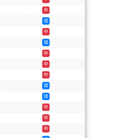
中
错
中
错
中
中
中
错
错
中
中
中