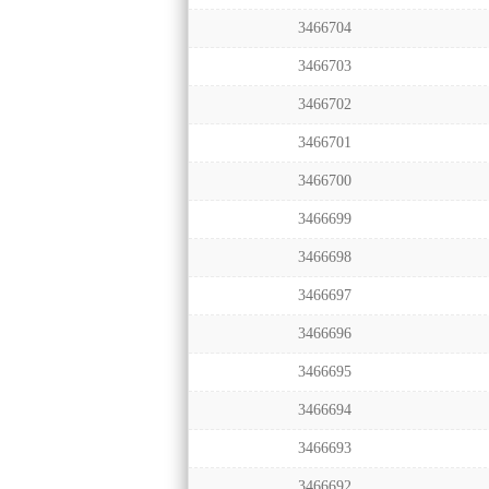
3466704
3466703
3466702
3466701
3466700
3466699
3466698
3466697
3466696
3466695
3466694
3466693
3466692