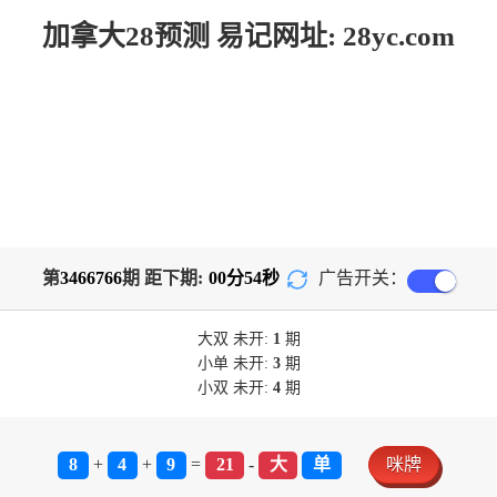
加拿大28预测 易记网址: 28yc.com
第
3466766
期 距下期:
00
分
54
秒
广告开关：
大双
未开:
1
期
小单
未开:
3
期
小双
未开:
4
期
8
+
4
+
9
=
21
-
大
单
咪牌