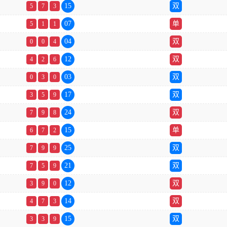
15
双
5
7
3
07
单
5
1
1
04
双
0
0
4
12
双
4
2
6
03
双
0
3
0
17
双
3
5
9
24
双
7
9
8
15
单
6
7
2
25
双
7
9
9
21
双
7
5
9
12
双
3
9
0
14
双
4
7
3
15
双
3
3
9