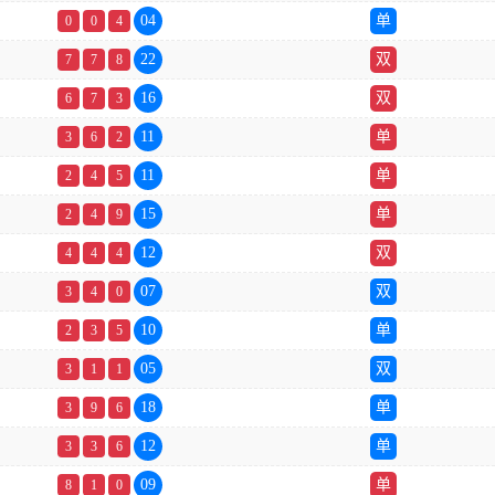
04
单
0
0
4
22
双
7
7
8
16
双
6
7
3
11
单
3
6
2
11
单
2
4
5
15
单
2
4
9
12
双
4
4
4
07
双
3
4
0
10
单
2
3
5
05
双
3
1
1
18
单
3
9
6
12
单
3
3
6
09
单
8
1
0