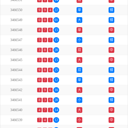
3466551
6
1
7
14
双
中
3466550
9
9
4
22
单
错
3466549
0
0
1
01
大
错
3466548
8
7
0
15
单
中
3466547
5
3
7
15
小
错
3466546
3
8
9
20
双
中
3466545
3
9
3
15
大
中
3466544
9
8
8
25
双
错
3466543
0
7
5
12
单
错
3466542
1
9
6
16
大
中
3466541
8
3
9
20
小
错
3466540
4
7
3
14
大
中
3466539
7
4
1
12
小
中