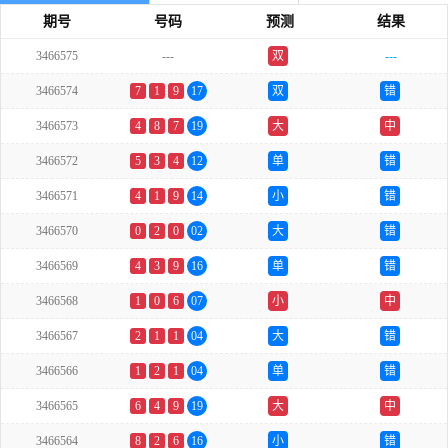
期号
号码
预测
结果
3466575
---
双
---
3466574
7
1
9
17
双
错
3466573
4
8
7
19
大
中
3466572
5
3
4
12
单
错
3466571
4
1
9
14
小
错
3466570
0
2
0
02
大
错
3466569
4
3
9
16
单
错
3466568
1
0
6
07
小
中
3466567
2
1
1
04
大
错
3466566
1
2
1
04
单
错
3466565
6
4
9
19
大
中
3466564
8
2
6
16
小
错