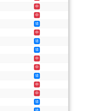
中
中
错
中
错
错
中
中
错
中
中
错
错