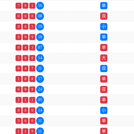
16
单
7
8
1
08
双
0
8
0
19
小
8
6
5
18
单
0
9
9
07
单
0
4
3
14
大
5
0
9
11
双
0
4
7
17
单
1
8
8
24
双
6
9
9
05
单
2
1
2
14
小
6
8
0
11
单
5
6
0
11
单
1
1
9