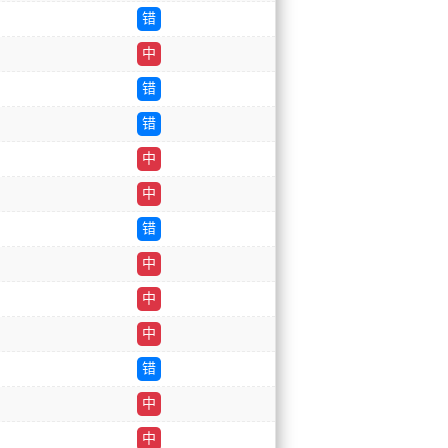
错
中
错
错
中
中
错
中
中
中
错
中
中