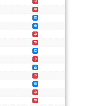
中
中
错
错
中
中
错
中
错
中
错
中
中