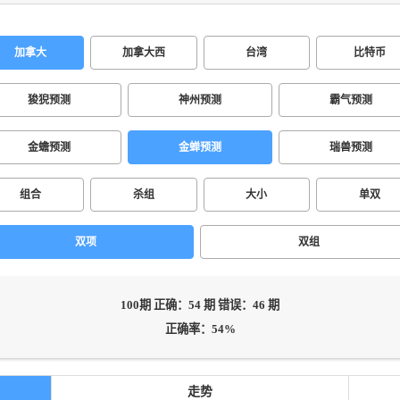
加拿大
加拿大西
台湾
比特币
狻猊预测
神州预测
霸气预测
金蟾预测
金蝉预测
瑞兽预测
组合
杀组
大小
单双
双项
双组
100期 正确：54 期 错误：46 期
正确率：54%
走势