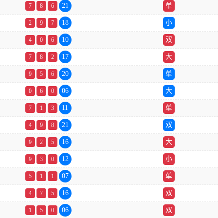
21
单
7
8
6
18
小
2
9
7
10
双
4
0
6
17
大
7
8
2
20
单
9
5
6
06
大
0
6
0
11
单
7
1
3
21
双
4
9
8
16
大
9
2
5
12
小
9
3
0
07
单
5
1
1
16
双
4
7
5
06
双
1
5
0