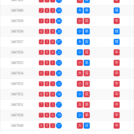
3467061
7
1
7
15
大
双
中
3467060
2
4
4
10
大
单
错
3467059
1
4
1
06
小
双
中
3467058
6
5
9
20
小
单
错
3467057
4
3
0
07
大
双
错
3467056
5
9
8
22
小
双
中
3467055
2
9
1
12
小
单
中
3467054
6
7
5
18
大
双
中
3467053
7
0
5
12
小
双
中
3467052
0
9
9
18
小
双
中
3467051
7
5
5
17
大
单
中
3467050
7
6
6
19
小
单
中
3467049
6
9
2
17
大
双
中