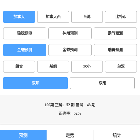
加拿大
加拿大西
台湾
比特币
狻猊预测
神州预测
霸气预测
金蟾预测
金蝉预测
瑞兽预测
组合
杀组
大小
单双
双项
双组
100期 正确：52 期 错误：48 期
正确率：52%
预测
走势
统计