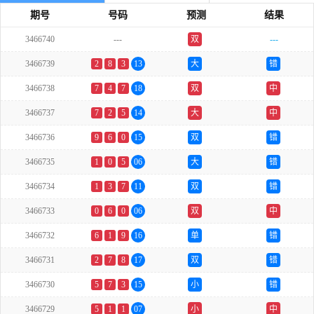
期号
号码
预测
结果
3466740
---
双
---
3466739
2
8
3
13
大
错
3466738
7
4
7
18
双
中
3466737
7
2
5
14
大
中
3466736
9
6
0
15
双
错
3466735
1
0
5
06
大
错
3466734
1
3
7
11
双
错
3466733
0
6
0
06
双
中
3466732
6
1
9
16
单
错
3466731
2
7
8
17
双
错
3466730
5
7
3
15
小
错
3466729
5
1
1
07
小
中