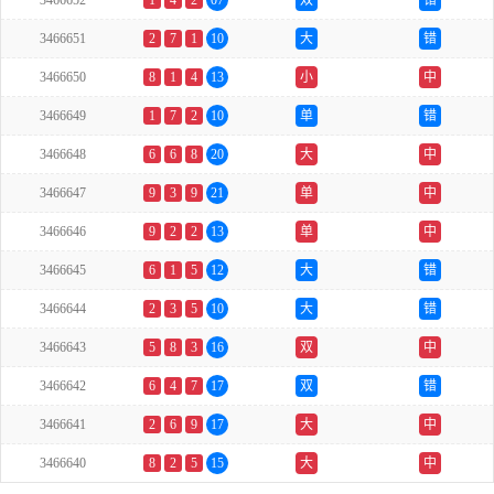
3466652
1
4
2
07
双
错
3466651
2
7
1
10
大
错
3466650
8
1
4
13
小
中
3466649
1
7
2
10
单
错
3466648
6
6
8
20
大
中
3466647
9
3
9
21
单
中
3466646
9
2
2
13
单
中
3466645
6
1
5
12
大
错
3466644
2
3
5
10
大
错
3466643
5
8
3
16
双
中
3466642
6
4
7
17
双
错
3466641
2
6
9
17
大
中
3466640
8
2
5
15
大
中