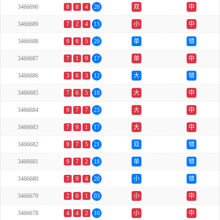
3466690
8
8
4
20
双
中
3466689
7
2
4
13
小
中
3466688
9
6
5
20
单
错
3466687
7
1
9
17
单
中
3466686
3
6
3
12
大
错
3466685
7
6
5
18
大
中
3466684
9
7
7
23
大
中
3466683
7
9
1
17
大
中
3466682
9
7
5
21
双
错
3466681
9
7
2
18
单
错
3466680
7
9
4
20
小
错
3466679
2
0
1
03
小
中
3466678
4
4
2
10
小
中